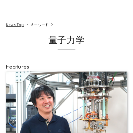
本文へ
アクセス
寄附
EN
検索
News Top
キーワード
量子力学
Features