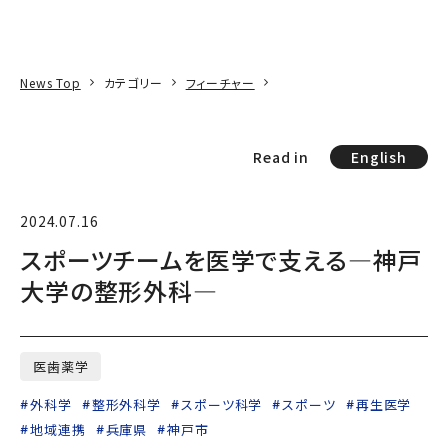
本文へ
アクセス
寄附
EN
検索
News Top
カテゴリー
フィーチャー
Read in
English
2024.07.16
スポーツチームを医学で支える―神戸
大学の整形外科―
医歯薬学
外科学
整形外科学
スポーツ科学
スポーツ
再生医学
地域連携
兵庫県
神戸市