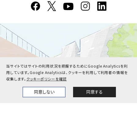
〒657-8501 神戸市灘区六甲台町1-1
当サイトではサイトの利用状況を把握するためにGoogle Analyticsを利
用しています。
Google Analyticsは、クッキーを利用して利用者の情報を
収集します。
クッキーポリシーを確認
同意しない
同意する
Home
News
Events
Themes