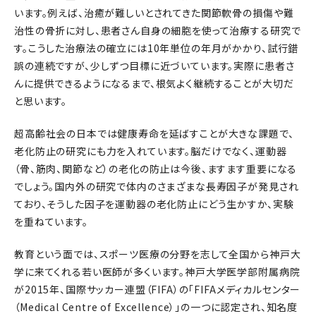
います。例えば、治癒が難しいとされてきた関節軟骨の損傷や難
治性の骨折に対し、患者さん自身の細胞を使って治療する研究で
す。こうした治療法の確立には10年単位の年月がかかり、試行錯
誤の連続ですが、少しずつ目標に近づいています。実際に患者さ
んに提供できるようになるまで、根気よく継続することが大切だ
と思います。
超高齢社会の日本では健康寿命を延ばすことが大きな課題で、
老化防止の研究にも力を入れています。脳だけでなく、運動器
（骨、筋肉、関節など）の老化の防止は今後、ますます重要になる
でしょう。国内外の研究で体内のさまざまな長寿因子が発見され
ており、そうした因子を運動器の老化防止にどう生かすか、実験
を重ねています。
教育という面では、スポーツ医療の分野を志して全国から神戸大
学に来てくれる若い医師が多くいます。神戸大学医学部附属病院
が2015年、国際サッカー連盟（FIFA）の「FIFAメディカルセンター
（Medical Centre of Excellence）」の一つに認定され、知名度