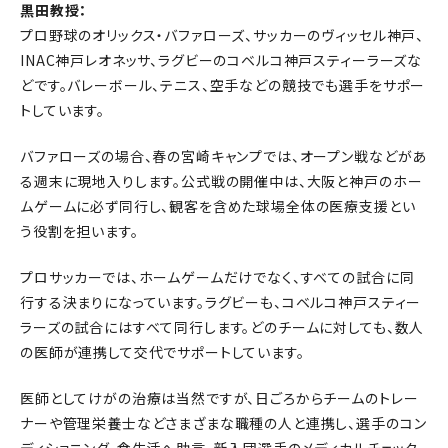
黒田教授：
プロ野球のオリックス・バファローズ、サッカーのヴィッセル神戸、
INAC神戸レオネッサ、ラグビーのコベルコ神戸スティーラーズな
どです。バレーボール、テニス、空手などの競技でも選手をサポー
トしています。
バファローズの場合、春の宮崎キャンプでは、オープン戦などがあ
る週末に現地入りします。公式戦の開催中は、大阪と神戸のホー
ムゲームに必ず同行し、観客を含めた球場全体の医療支援とい
う役割を担います。
プロサッカーでは、ホームゲームだけでなく、すべての試合に同
行する決まりになっています。ラグビーも、コベルコ神戸スティー
ラーズの試合にはすべて同行します。どのチームに対しても、数人
の医師が連携して交代でサポートしています。
医師としてけがの治療は当然ですが、日ごろからチームのトレー
ナーや管理栄養士などさまざまな職種の人と連携し、選手のコン
ディショニング、食生活へ助言、新入団選手のメディカルチェック