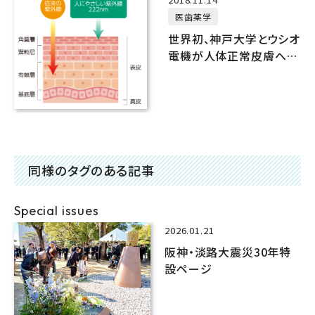
2018.11.14
医歯薬学
世界初、神戸大学とウシオ
電機が人体正常皮膚への
222nm紫外線直接照射
で、障害なく常在菌の殺菌
に成功
同様のタグのある記事
Special issues
2026.01.21
阪神・淡路大震災30年特
設ページ