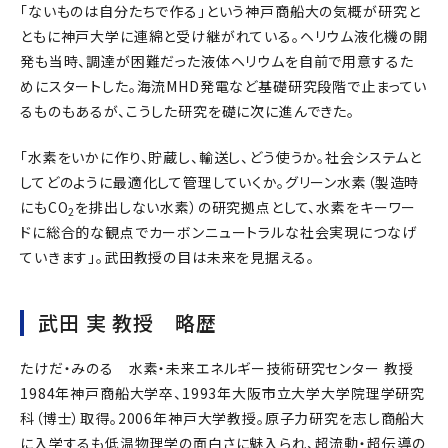
「ないものは自分たちで作る」という神戸商船大の気概が研究と
ともに神戸大学に連綿と受け継がれている。ヘリウム液化機の開
発も当時、調達が困難だった液体ヘリウムを自前で用意するた
めにスタートした。海流MHD発電など基礎研究段階で止まってい
るものもあるが、こうした研究を礎に次に進んできた。
「水素をいかに作り、貯蔵し、輸送し、どう使うか。社会システムと
してどのように最適化して管理していくか。グリーン水素（製造時
にもCO
を排出しない水素）の研究拠点として、水素をキーワー
2
ドに総合的な観点でカーボンニュートラルな社会実現につなげ
ていきます」。武田教授の目は未来を見据える。
武田 実 教授 略歴
たけだ・みのる 水素・未来エネルギー技術研究センター 教授
1984年神戸商船大学卒、1993年大阪市立大学大学院理学研究
科（博士）取得。2006年神戸大学教授。原子力研究を志し商船大
に入学するも低温物理学の面白さに魅入られ、超流動・超伝導の