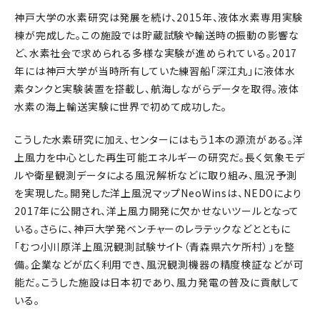
神戸大学の水素研究は発展を続け、2015年、液体水素専用実験
棟が完成した。この施設では貯蔵試験や輸送時の振動の影響な
ど、水素社会で求められる多様な実験が進められている。2017
年には神戸大学が当時所有していた練習船「深江丸」に液体水
素タンクと実験装置を搭載し、航海しながらデータを取得。液体
水素の海上輸送実験に世界で初めて成功した。
こうした水素研究に加え、センターにはもう1本の源流がある。洋
上風力を中心とした再生可能エネルギーの研究だ。長く気象モデ
ルや衛星観測データによる風況解析などに取り組み、風況予測
を実現した。開発した洋上風況マップNeoWinsは、NEDOにより
2017年に公開され、洋上風力開発に欠かせないツールとなって
いる。さらに、神戸大学発ベンチャーのレラテックなどとともに
「むつ小川原洋上風況観測試験サイト（青森県六ケ所村）」を整
備。企業などが広く利用でき、風況観測機器の精度検証などが可
能だ。こうした施設は日本初であり、風力発電の普及に貢献して
いる。