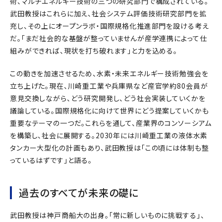
術、マルチエネルギー技術の三つの研究部門で構成されている。
武田教授はこれらに加え、社会システム評価技術研究部門を拡
充し、その上にオープンラボ・国際規格化推進部門を設ける考え
だ。「まだ社会的な基盤が整っていませんが産学連携によって仕
組みができれば、現状を打ち破れます」と力を込める。
この動きを加速させるため、水素・未来エネルギー技術勉強会を
立ち上げた。現在、川崎重工業や兵庫県など産官学約80会員が
意見交換しながら、どう研究開発し、どう社会実装していくかを
議論している。国際規格化に向けて世界にどう提案していくかも
重要なテーマの一つだ。これらを通して、産業界のコンソーシアム
を構築し、社会に展開する。2030年には川崎重工業の液体水素
タンカー大型化の計画もあり、武田教授は「この頃には体制も整
っているはずです」と語る。
過去のすべてが未来の礎に
武田教授は神戸商船大の出身。「常に新しいものに挑戦する」、