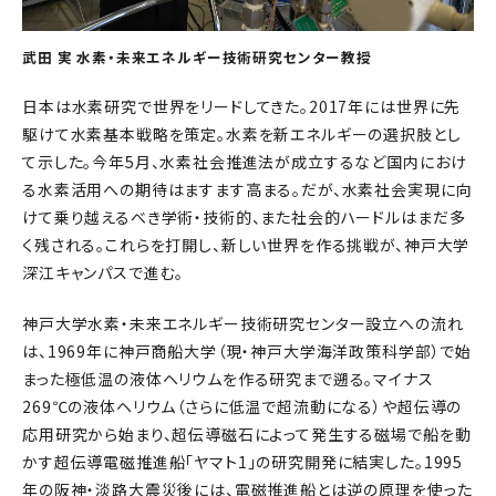
武田 実 水素・未来エネルギー技術研究センター教授
日本は水素研究で世界をリードしてきた。2017年には世界に先
駆けて水素基本戦略を策定。水素を新エネルギーの選択肢とし
て示した。今年5月、水素社会推進法が成立するなど国内におけ
る水素活用への期待はますます高まる。だが、水素社会実現に向
けて乗り越えるべき学術・技術的、また社会的ハードルはまだ多
く残される。これらを打開し、新しい世界を作る挑戦が、神戸大学
深江キャンパスで進む。
神戸大学水素・未来エネルギー技術研究センター設立への流れ
は、1969年に神戸商船大学（現・神戸大学海洋政策科学部）で始
まった極低温の液体ヘリウムを作る研究まで遡る。マイナス
269℃の液体ヘリウム（さらに低温で超流動になる）や超伝導の
応用研究から始まり、超伝導磁石によって発生する磁場で船を動
かす超伝導電磁推進船「ヤマト1」の研究開発に結実した。1995
年の阪神・淡路大震災後には、電磁推進船とは逆の原理を使った