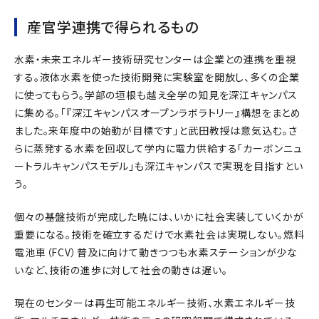
産官学連携で得られるもの
水素・未来エネルギー技術研究センターは企業との連携を重視
する。液体水素を使った技術開発に実験室を開放し、多くの企業
に使ってもらう。学部の垣根も越え全学の知見を深江キャンパス
に集める。「『深江キャンパスオープンラボラトリー』構想をまとめ
ました。来年度中の始動が目標です」と武田教授は意気込む。さ
らに蒸発する水素を回収して学内に電力供給する「カーボンニュ
ートラルキャンパスモデル」も深江キャンパスで実現を目指すとい
う。
個々の基盤技術が完成した暁には、いかに社会実装していくかが
重要になる。技術を確立するだけで水素社会は実現しない。燃料
電池車（FCV）普及に向けて動きつつも水素ステーションが少な
いなど、技術の進歩に対して社会の動きは遅い。
現在のセンターは再生可能エネルギー技術、水素エネルギー技