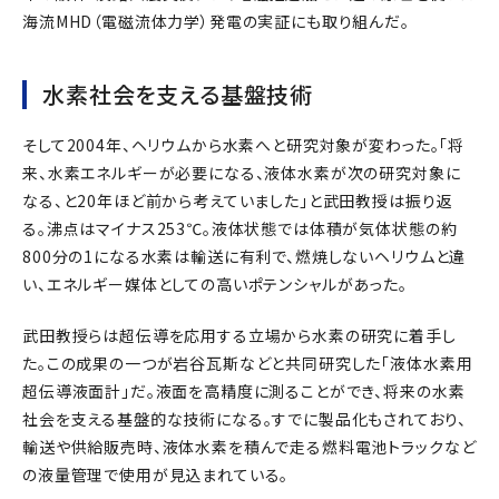
海流MHD（電磁流体力学）発電の実証にも取り組んだ。
水素社会を支える基盤技術
そして2004年、ヘリウムから水素へと研究対象が変わった。「将
来、水素エネルギーが必要になる、液体水素が次の研究対象に
なる、と20年ほど前から考えていました」と武田教授は振り返
る。沸点はマイナス253℃。液体状態では体積が気体状態の約
800分の1になる水素は輸送に有利で、燃焼しないヘリウムと違
い、エネルギー媒体としての高いポテンシャルがあった。
武田教授らは超伝導を応用する立場から水素の研究に着手し
た。この成果の一つが岩谷瓦斯などと共同研究した「液体水素用
超伝導液面計」だ。液面を高精度に測ることができ、将来の水素
社会を支える基盤的な技術になる。すでに製品化もされており、
輸送や供給販売時、液体水素を積んで走る燃料電池トラックなど
の液量管理で使用が見込まれている。