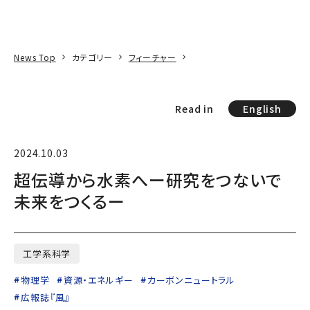
本文へ
アクセス
寄附
EN
検索
News Top
カテゴリー
フィーチャー
Read in
English
2024.10.03
超伝導から水素へー研究をつないで
未来をつくるー
工学系科学
物理学
資源・エネルギー
カーボンニュートラル
広報誌『風』