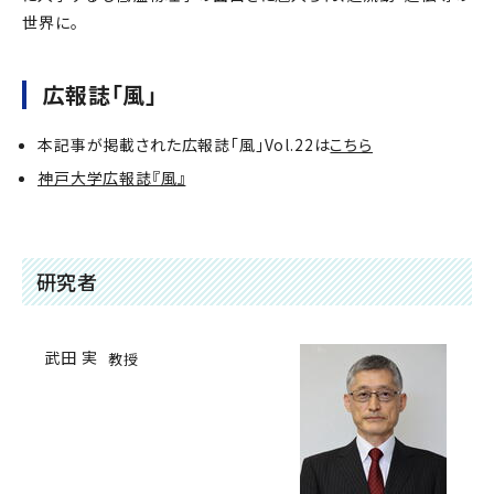
世界に。
広報誌「風」
本記事が掲載された広報誌「風」Vol.22は
こちら
神戸大学広報誌『風』
研究者
武田 実
教授