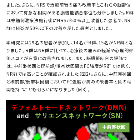
ました。さらに、NRSで治療前後の痛み改善率とこれらの脳部位
において有意な相関がある脳機能結合部位も分析しました。R群
は脊髄刺激療法施行後にNRSが50%以上改善した患者で、NR
群はNRSが50%以下の改善を示した患者としました。
本研究には29名の患者が参加し、14名がR群、15名がNR群とな
りました。R群はNR群に比べて、治療後の痛みの軽減や心理的評
価スコアが有意に改善されました。また、脳機能結合の評価で
は、中前帯状回と楔前部/後帯状回間のFC強度がR群では低く、
NR群では高いことが確認されました（図2）。さらに、中前帯状回
と楔前部/後帯状回間においてFC強度が痛みの改善率と負の相
関を持つことも明らかになりました（図3）。