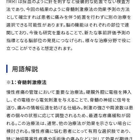
fMRI は採血のように針を刺すなど侵襲的な処置でない検査方
法であり、今回の結果のように脊髄刺激療法の効果予測の方法
として確立すれば患者に痛みを伴う処置を行わずに別の治療を
選択できる可能性があります。脳の機能はそれぞれの部位で連
関しており、今後も研究を重ねることで、新たな事前評価予測の
指標となる脳部位の発見につなげられ、様々な治療分野で役に
立つことができると想定されます。
用語解説
※1：脊髄刺激療法
慢性疼痛の管理において重要な治療法。硬膜外腔に電極を挿入
し、その電極から電気刺激を与えることで、脊髄の神経に信号を
送り、痛みの情報伝達を妨げる仕組み。刺激の強さや周波数は患
者の個々の状態に応じて調整されるため、最適な疼痛緩和が図
れる。この治療法は、通常、他の治療法が効果を示さない場合に
検討される。慢性疼痛に悩む患者にとって有用な選択肢であり、
特に神経障害性疼痛や手術後の痛みなどに対して効果が期待さ