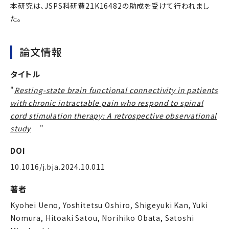
本研究は、JSPS科研費21K16482の助成を受けて行われまし
た。
論文情報
タイトル
"
Resting-state brain functional connectivity in patients
with chronic intractable pain who respond to spinal
cord stimulation therapy: A retrospective observational
study
"
DOI
10.1016/j.bja.2024.10.011
著者
Kyohei Ueno, Yoshitetsu Oshiro, Shigeyuki Kan, Yuki
Nomura, Hitoaki Satou, Norihiko Obata, Satoshi