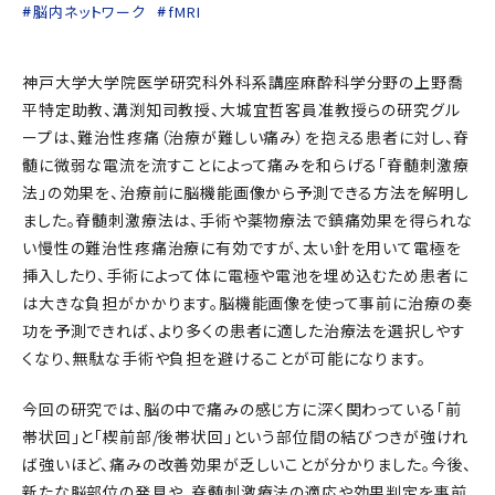
脳内ネットワーク
fMRI
神戸大学大学院医学研究科外科系講座麻酔科学分野の上野喬
平特定助教、溝渕知司教授、大城宜哲客員准教授らの研究グル
ープは、難治性疼痛（治療が難しい痛み）を抱える患者に対し、脊
髄に微弱な電流を流すことによって痛みを和らげる「脊髄刺激療
法」の効果を、治療前に脳機能画像から予測できる方法を解明し
ました。脊髄刺激療法は、手術や薬物療法で鎮痛効果を得られな
い慢性の難治性疼痛治療に有効ですが、太い針を用いて電極を
挿入したり、手術によって体に電極や電池を埋め込むため患者に
は大きな負担がかかります。脳機能画像を使って事前に治療の奏
功を予測できれば、より多くの患者に適した治療法を選択しやす
くなり、無駄な手術や負担を避けることが可能になります。
今回の研究では、脳の中で痛みの感じ方に深く関わっている「前
帯状回」と「楔前部/後帯状回」という部位間の結びつきが強けれ
ば強いほど、痛みの改善効果が乏しいことが分かりました。今後、
新たな脳部位の発見や、脊髄刺激療法の適応や効果判定を事前