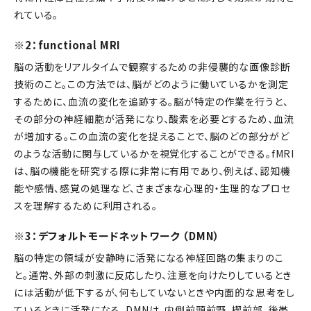
れている。
※2：functional MRI
脳の活動をリアルタイムで観察するための非侵襲的な画像診断
技術のこと。この方法では、脳がどのように働いているかを測定
するために、血流の変化を追跡する。脳が特定の作業を行うと、
その部分の神経細胞が活発になり、酸素を必要とするため、血流
が増加する。この血流の変化を捉えることで、脳のどの部分がど
のような活動に関与しているかを視覚化することができる。fMRI
は、脳の機能を研究する際に非常に有用であり、例えば、認知機
能や感情、感覚の処理など、さまざまな心理的・生理的なプロセ
スを理解するために利用される。
※3：デフォルトモードネットワーク （DMN）
脳の特定の領域が安静時に活発になる神経回路の集まりのこ
と。通常、外部の刺激に反応したり、注意を向けたりしているとき
には活動が低下するが、何もしていないときや内面的な思考をし
ているときに活発になる。DMNは、内側前頭前野、楔前部、後帯