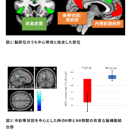
図1：脳部位のうち中心領域と設定した部位
図2：中前帯状回を中心とした時のR群とNR群間の有意な脳機能結
合部