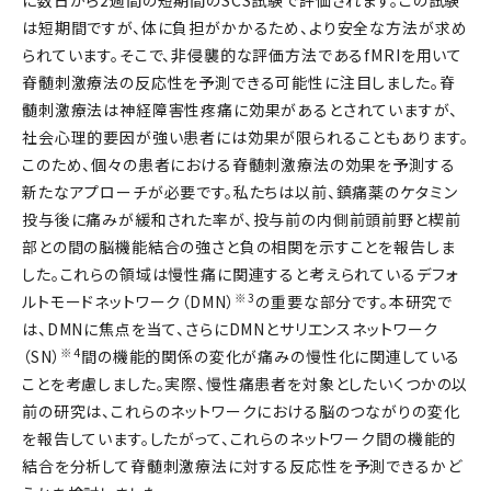
は短期間ですが、体に負担がかかるため、より安全な方法が求め
られています。そこで、非侵襲的な評価方法であるfMRIを用いて
脊髄刺激療法の反応性を予測できる可能性に注目しました。脊
髄刺激療法は神経障害性疼痛に効果があるとされていますが、
社会心理的要因が強い患者には効果が限られることもあります。
このため、個々の患者における脊髄刺激療法の効果を予測する
新たなアプローチが必要です。私たちは以前、鎮痛薬のケタミン
投与後に痛みが緩和された率が、投与前の内側前頭前野と楔前
部との間の脳機能結合の強さと負の相関を示すことを報告しま
した。これらの領域は慢性痛に関連すると考えられているデフォ
※3
ルトモードネットワーク（DMN）
の重要な部分です。本研究で
は、DMNに焦点を当て、さらにDMNとサリエンスネットワーク
※4
（SN）
間の機能的関係の変化が痛みの慢性化に関連している
ことを考慮しました。実際、慢性痛患者を対象としたいくつかの以
前の研究は、これらのネットワークにおける脳のつながりの変化
を報告しています。したがって、これらのネットワーク間の機能的
結合を分析して脊髄刺激療法に対する反応性を予測できるかど