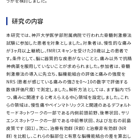
うかを検討しました。
研究の内容
本研究では、神戸大学医学部附属病院で行われた脊髄刺激療法
試験に参加した患者を対象としました。対象者は、慢性的な痛み
が3ヶ月以上継続し、fMRIスキャンを受けた20歳以上の患者で
す。条件として、脳に器質的な疾患がないことと、痛み以外で抗精
神病薬を服用していないことが求められました。参加者は、脊髄
刺激療法の導入に先立ち、脳機能結合の評価と痛みの強度を
NRS（患者が感じている痛みの強さを0～10の数字で評価する
数値評価尺度）で測定しました。解析方法としては、まず脳内で5
つ、痛みに関連すると考えらえる中心領域を設定しました。これ
らの領域は、慢性痛やペインマトリックスと関連のあるデフォルト
モードネットワークの一部である内側前頭前野、後帯状回、サリ
エンスネットワークの一部である中前帯状回、および左右の前島
皮質です（図1）。次に、治療有効群（R群）と治療非有効群（NR
群）を比較し、これらの脳部位と有意な脳機能結合の差を算出し