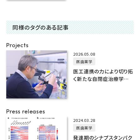
フィック顕微鏡によって解
明
同様のタグのある記事
Projects
2026.05.08
医歯薬学
医工連携の力により切り拓
く新たな自閉症治療学の
創出
Press releases
2024.03.28
医歯薬学
発達期のシナプスタンパク