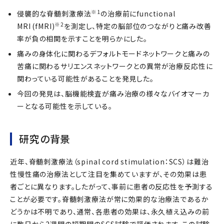
※1
侵襲的な脊髄刺激療法
の治療前にfunctional
※2
MRI
(fMRI)
を測定し、特定の脳部位のつながりと痛み改善
率が負の相関を示すことを明らかにした。
痛みの身体化に関わるデフォルトモードネットワークと痛みの
苦痛に関わるサリエンスネットワークとの異常が治療反応性に
関わっている可能性があることを発見した。
今回の発見は、脳機能検査が痛み治療の様々なバイオマーカ
ーとなる可能性を示している。
研究の背景
近年、脊髄刺激療法（spinal cord stimulation：SCS）は難治
性慢性痛の治療法として注目を集めていますが、その効果は患
者ごとに異なります。したがって、事前に患者の反応性を予測する
ことが必要です。脊髄刺激療法が常に効果的な治療法であるか
どうかは不明であり、通常、各患者の効果は、永久植え込みの前
に数日から2週間の短期間のSCS試験で評価されます。この試験