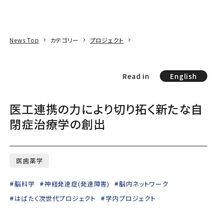
本文へ
アクセス
寄附
EN
検索
News Top
カテゴリー
プロジェクト
Read in
English
医工連携の力により切り拓く新たな自
閉症治療学の創出
医歯薬学
脳科学
神経発達症(発達障害)
脳内ネットワーク
はばたく次世代プロジェクト
学内プロジェクト