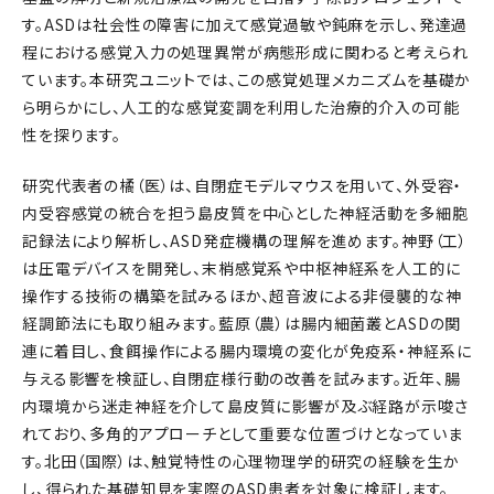
す。ASDは社会性の障害に加えて感覚過敏や鈍麻を示し、発達過
程における感覚入力の処理異常が病態形成に関わると考えられ
ています。本研究ユニットでは、この感覚処理メカニズムを基礎か
ら明らかにし、人工的な感覚変調を利用した治療的介入の可能
性を探ります。
研究代表者の橘（医）は、自閉症モデルマウスを用いて、外受容・
内受容感覚の統合を担う島皮質を中心とした神経活動を多細胞
記録法により解析し、ASD発症機構の理解を進めます。神野（工）
は圧電デバイスを開発し、末梢感覚系や中枢神経系を人工的に
操作する技術の構築を試みるほか、超音波による非侵襲的な神
経調節法にも取り組みます。藍原（農）は腸内細菌叢とASDの関
連に着目し、食餌操作による腸内環境の変化が免疫系・神経系に
与える影響を検証し、自閉症様行動の改善を試みます。近年、腸
内環境から迷走神経を介して島皮質に影響が及ぶ経路が示唆さ
れており、多角的アプローチとして重要な位置づけとなっていま
す。北田（国際）は、触覚特性の心理物理学的研究の経験を生か
し、得られた基礎知見を実際のASD患者を対象に検証します。