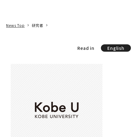
本文へ
アクセス
寄附
EN
検索
News Top
研究者
Read in
English