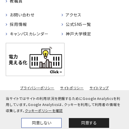
教職員
お問い合わせ
アクセス
採用情報
公式SNS一覧
キャンパスカレンダー
神戸大学検定
プライバシーポリシー
サイトポリシー
サイトマップ
© Kobe University
当サイトではサイトの利用状況を把握するためにGoogle Analyticsを利
用しています。
Google Analyticsは、クッキーを利用して利用者の情報を
収集します。
クッキーポリシーを確認
同意しない
同意する
Home
News
Events
Themes