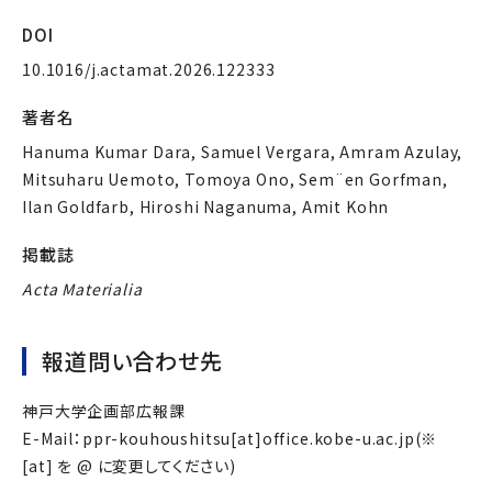
DOI
10.1016/j.actamat.2026.122333
著者名
Hanuma Kumar Dara, Samuel Vergara, Amram Azulay,
Mitsuharu Uemoto, Tomoya Ono, Sem¨en Gorfman,
Ilan Goldfarb, Hiroshi Naganuma, Amit Kohn
掲載誌
Acta Materialia
報道問い合わせ先
神戸大学企画部広報課
E-Mail：ppr-kouhoushitsu[at]office.kobe-u.ac.jp(※
[at] を @ に変更してください)