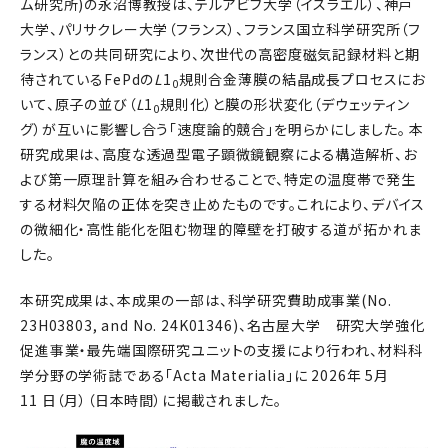
ム研究所)の永沼博教授は、テルアビブ大学（イスラエル）、神戸
大学、パリサクレー大学（フランス）、フランス国立科学研究所（フ
ランス）との共同研究により、次世代の高密度磁気記録材料と期
待されているFePdの
L
1
規則合金薄膜の結晶成長プロセスにお
0
いて、原子の並び（
L
1
規則化）と膜の形状変化（デウェッティン
0
グ）が互いに影響し合う「速度論的競合」を明らかにしました。 本
研究成果は、高度な透過型電子顕微鏡観察による構造解析、お
よび第一原理計算を組み合わせることで、特定の温度帯で発生
する材料欠陥の正体を突き止めたものです。これにより、デバイス
の微細化・高性能化を阻む物理的障壁を打破する道が拓かれま
した。
本研究成果は、本成果の一部は、科学研究費助成事業(No.
23H03803, and No. 24K01346)、名古屋大学 研究大学強化
促進事業・最先端国際研究ユニットの支援により行われ、材料科
学分野の学術誌である「Acta Materialia」に 2026年 5月
11 日（月）（日本時間）に掲載されました。