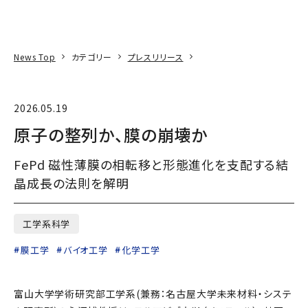
本文へ
アクセス
寄附
EN
検索
News Top
カテゴリー
プレスリリース
2026.05.19
原子の整列か、膜の崩壊か
FePd 磁性薄膜の相転移と形態進化を支配する結
晶成長の法則を解明
工学系科学
膜工学
バイオ工学
化学工学
富山大学学術研究部工学系(兼務：名古屋大学未来材料・システ