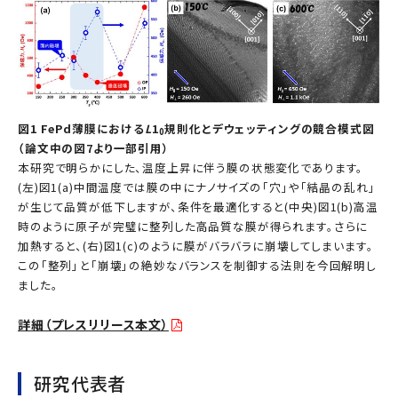
図1 FePd薄膜における
L
1
規則化とデウェッティングの競合模式図
0
（論文中の図7より一部引用）
本研究で明らかにした、温度上昇に伴う膜の状態変化であります。
(左)図1(a)中間温度では膜の中にナノサイズの「穴」や「結晶の乱れ」
が生じて品質が低下しますが、条件を最適化すると(中央)図1(b)高温
時のように原子が完璧に整列した高品質な膜が得られます。さらに
加熱すると、(右)図1(c)のように膜がバラバラに崩壊してしまいます。
この「整列」と「崩壊」の絶妙なバランスを制御する法則を今回解明し
ました。
詳細（プレスリリース本文）
研究代表者