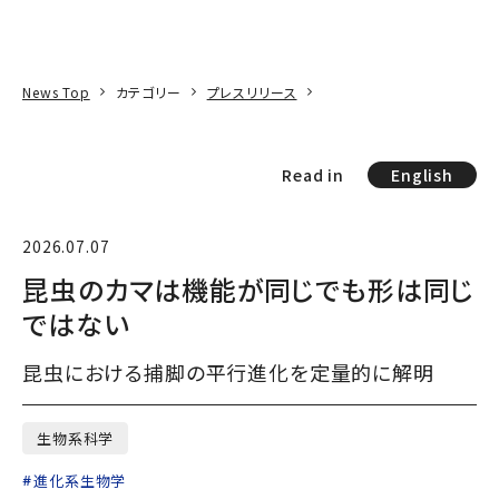
本文へ
アクセス
寄附
EN
検索
News Top
カテゴリー
プレスリリース
Read in
English
2026.07.07
昆虫のカマは機能が同じでも形は同じ
ではない
昆虫における捕脚の平行進化を定量的に解明
生物系科学
進化系生物学