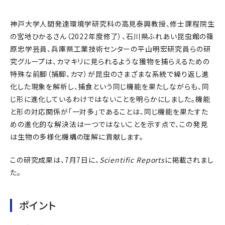
神戸大学人間発達環境学研究科の高見泰興教授、修士課程院生
の宮地ひかるさん（2022年度修了）、石川県ふれあい昆虫館の篠
原忠学芸員、兵庫県工業技術センターの平山明宏研究員らの研
究グループは、カマキリに見られるような獲物を捕らえるための
特殊な前脚（捕脚、カマ）が昆虫のさまざまな系統で繰り返し進
化した現象を解析し、捕食という同じ機能を果たしながらも、同
じ形に進化しているわけではないことを明らかにしました。機能
と形の対応関係が「一対多」であることは、同じ機能を果たすた
めの進化的な解決法は一つではないことを示す点で、この発見
は生物の多様化機構の理解に貢献します。
この研究成果は、7月7日に、
Scientific Reports
に掲載されまし
た。
ポイント