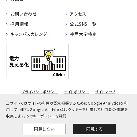
お問い合わせ
アクセス
採用情報
公式SNS一覧
キャンパスカレンダー
神戸大学検定
プライバシーポリシー
サイトポリシー
サイトマップ
© Kobe University
当サイトではサイトの利用状況を把握するためにGoogle Analyticsを利
用しています。
Google Analyticsは、クッキーを利用して利用者の情報を
収集します。
クッキーポリシーを確認
同意しない
同意する
Home
News
Events
Themes