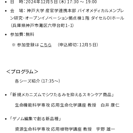
日 時：2024年12月５日（木）17:30 ～ 19:00
会 場： 神戸大学 産官学連携本部 バイオメディカルメンブレ
ン研究･オープンイノベーション拠点棟１階 ダイセルOIホール
（兵庫県神戸市灘区六甲台町1-1）
参加費：無料
※ 参加登録は
こちら
（申込締切：12月５日）
＜プログラム＞
各シーズ紹介（17:35～）
「新規メカニズムでシワたるみを抑えるスキンケア商品」
生命機能科学専攻 応用生命化学講座 教授 白井 康仁
「ゲノム編集で創る新品種」
資源生命科学専攻 応用植物学講座 教授 宇野 雄一