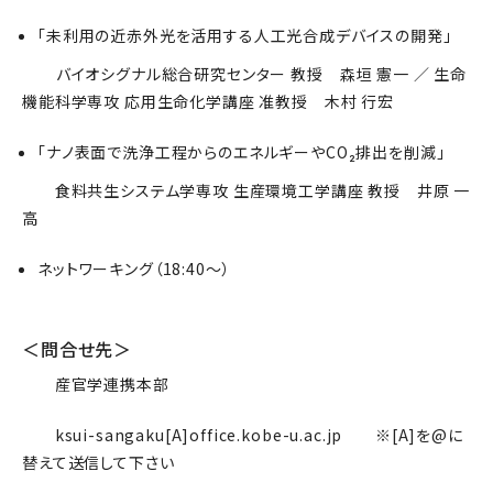
「未利用の近赤外光を活用する人工光合成デバイスの開発」
バイオシグナル総合研究センター 教授 森垣 憲一 ／ 生命
機能科学専攻 応用生命化学講座 准教授 木村 行宏
「ナノ表面で洗浄工程からのエネルギーやCO₂排出を削減」
食料共生システム学専攻 生産環境工学講座 教授 井原 一
高
ネットワーキング（18:40～）
＜問合せ先＞
産官学連携本部
ksui-sangaku[A]office.kobe-u.ac.jp ※[A]を@に
替えて送信して下さい