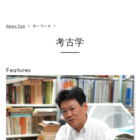
本文へ
アクセス
寄附
EN
検索
News Top
キーワード
考古学
Features