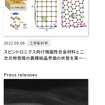
2022.09.06
工学系科学
スピントロニクス向け強磁性合金材料と二
次元物質間の異種結晶界面の状態を第一原
理計算で予測
Press releases