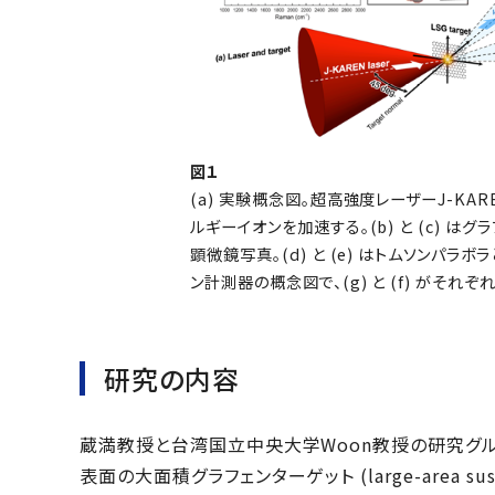
図１
(a) 実験概念図。超高強度レーザーJ-KAR
ルギーイオンを加速する。(b) と (c) 
顕微鏡写真。(d) と (e) はトムソンパ
ン計測器の概念図で、(g) と (f) がそれ
研究の内容
蔵満教授と台湾国立中央大学Woon教授の研究グル
表面の大面積グラフェンターゲット (large-area sus