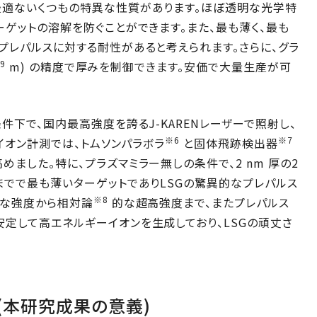
最適ないくつもの特異な性質があります。ほぼ透明な光学特
ーゲットの溶解を防ぐことができます。また、最も薄く、最も
プレパルスに対する耐性があると考えられます。さらに、グラ
-9
m) の精度で厚みを制御できます。安価で大量生産が可
件下で、国内最高強度を誇るJ-KARENレーザーで照射し、
※6
※7
。イオン計測では、トムソンパラボラ
と固体飛跡検出器
ました。特に、プラズマミラー無しの条件で、2 nm 厚の2
までで最も薄いターゲットでありLSGの驚異的なプレパルス
※8
的な強度から相対論
的な超高強度まで、またプレパルス
定して高エネルギーイオンを生成しており、LSGの頑丈さ
(本研究成果の意義)