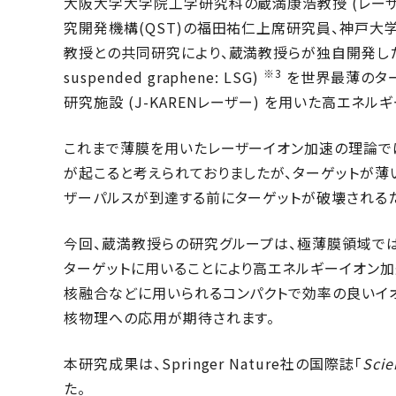
大阪大学大学院工学研究科の蔵満康浩教授 (レー
究開発機構(QST)の福田祐仁上席研究員、神戸大学の
教授との共同研究により、蔵満教授らが独自開発した両面
※3
suspended graphene: LSG)
を世界最薄のター
研究施設 (J-KARENレーザー) を用いた高エネ
これまで薄膜を用いたレーザーイオン加速の理論で
が起こると考えられておりましたが、ターゲットが薄
ザーパルスが到達する前にターゲットが破壊される
今回、蔵満教授らの研究グループは、極薄膜領域で
ターゲットに用いることにより高エネルギーイオン加
核融合などに用いられるコンパクトで効率の良いイ
核物理への応用が期待されます。
本研究成果は、Springer Nature社の国際誌「
Scie
た。