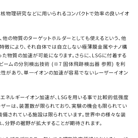
に核物理研究などに用いられるコンパクトで効率の良いイオ
、他の物質のターゲットホルダーとしても使えるという、他
の特徴により、それ自体では自立しない極薄膜金属やナノ構
った物質の加速が可能になります。さらに、LSGに付着する
ームの分別検出技術 (※7 固体飛跡検出器 参照) を利
能性があり、単一イオンの加速が容易でないレーザーイオン
エネルギーイオン加速が、LSGを用いる事で比較的低強度
ーザーは、装置数が限られており、実験の機会も限られてい
が装備されている施設は限られています。世界中の様々な装
れ、分野の裾野が拡大することが期待されます。