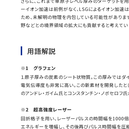
さらに、これまで単原子レベル厚みのターゲットを
ーイオン加速は前例がなく、LSGによるイオン加速
ため、未解明の物理を内包している可能性がありま
野などとの境界領域の拡大にも貢献すると考えてい
用語解説
※1 グラフェン
１原子厚みの炭素のシート状物質。この厚みではダ
電気伝導度も非常に高い。この新素材を開発したとし
のアンドレ・ガイム氏とコンスタンチン・ノボセロフ氏
※2 超高強度レーザー
回折格子を用い、レーザーパルスの時間幅を1000
エネルギーを増幅し、その後再びパルス時間幅を圧縮