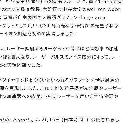
ザー科学研究所兼任) らの研究グループは、量子科学技術研
金崎真聡准教授、台湾国立中央大学のWei-Yen Woon
が自由表面の大面積グラフェン (large-area
ゲットとして用い、QST関西光科学研究所の光量子科学
ルギーイオン加速を初めて実現しました。
は、レーザー照射するターゲットが薄いほど高効率の加速
いほど脆くなり、レーザーパルスのノイズ成分によって、レー
ため実現困難でした。
はダイヤモンドより強いといわれるグラフェンを世界最薄の
速を実現しました。これにより、粒子線がん治療やレーザー
オン加速器への応用、さらにレーザーを用いた宇宙物理や
ntific Reports
」に、2月16日 (日本時間) に公開されまし