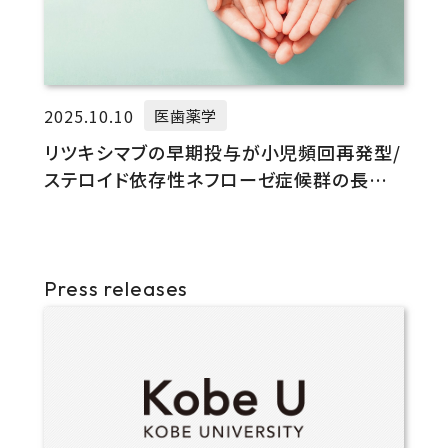
2025.10.10
医歯薬学
リツキシマブの早期投与が小児頻回再発型/
ステロイド依存性ネフローゼ症候群の長期
寛解を導く
Press releases