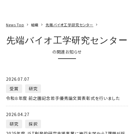
本文へ
アクセス
寄附
EN
検索
News Top
組織
先端バイオ工学研究センター
先端バイオ工学研究センター
の関連お知らせ
2026.07.07
受賞
研究
令和８年度 前之園記念若手優秀論文賞表彰式を行いました
2026.04.27
研究
採択
2025年度 JST創発的研究支援事業に神戸大学から7課題が採