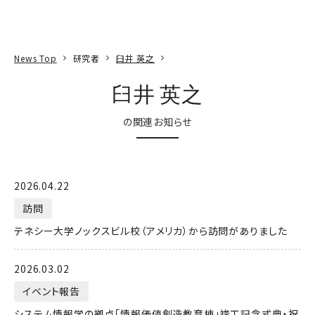
本文へ
アクセス
寄附
EN
検索
News Top
研究者
臼井 英之
臼井 英之
の関連お知らせ
2026.04.22
訪問
テネシー大学ノックスビル校（アメリカ）から訪問がありました
2026.03.02
イベント報告
システム情報学の拠点「情報価値創造教育棟」竣工記念式典・祝