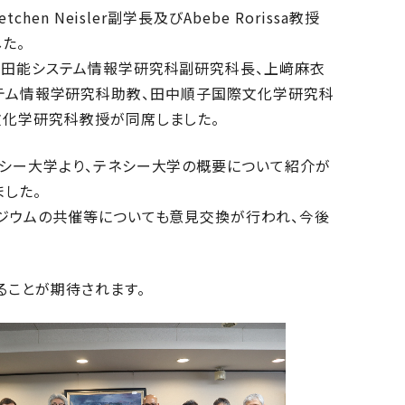
en Neisler副学長及びAbebe Rorissa教授
た。
太田能システム情報学研究科副研究科長、上﨑麻衣
tyシステム情報学研究科助教、田中順子国際文化学研究科
文化学研究科教授が同席しました。
シー大学より、テネシー大学の概要について紹介が
した。
ジウムの共催等についても意見交換が行われ、今後
ることが期待されます。