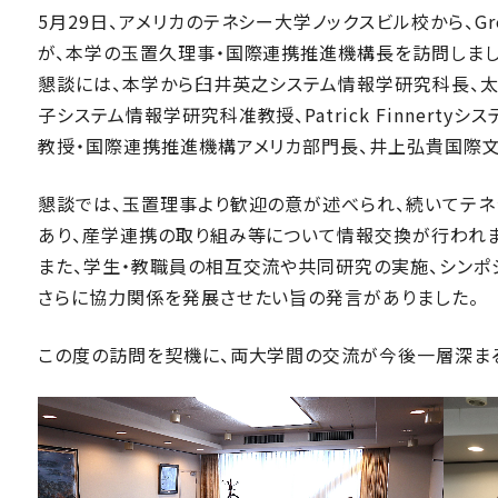
5月29日、アメリカのテネシー大学ノックスビル校から、Gretch
が、本学の玉置久理事・国際連携推進機構長を訪問しまし
懇談には、本学から臼井英之システム情報学研究科長、
子システム情報学研究科准教授、Patrick Finner
教授・国際連携推進機構アメリカ部門長、井上弘貴国際
懇談では、玉置理事より歓迎の意が述べられ、続いてテネ
あり、産学連携の取り組み等について情報交換が行われま
また、学生・教職員の相互交流や共同研究の実施、シンポ
さらに協力関係を発展させたい旨の発言がありました。
この度の訪問を契機に、両大学間の交流が今後一層深ま