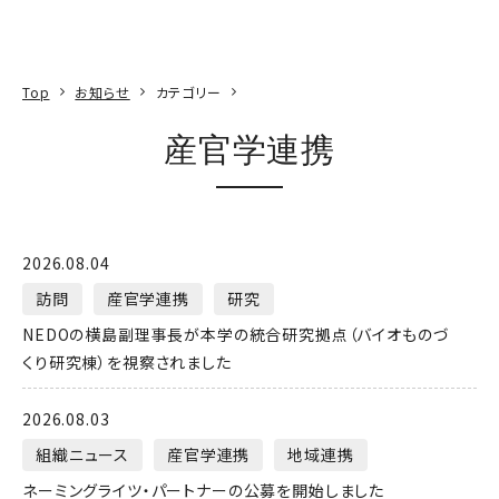
本文へ
アクセス
寄附
EN
検索
Top
お知らせ
カテゴリー
産官学連携
2026.08.04
訪問
産官学連携
研究
NEDOの横島副理事長が本学の統合研究拠点（バイオものづ
くり研究棟）を視察されました
2026.08.03
組織ニュース
産官学連携
地域連携
ネーミングライツ・パートナーの公募を開始しました