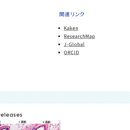
関連リンク
Kaken
ResearchMap
J-Global
ORCID
releases