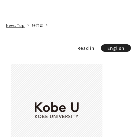
本文へ
アクセス
寄附
EN
検索
News Top
研究者
Read in
English