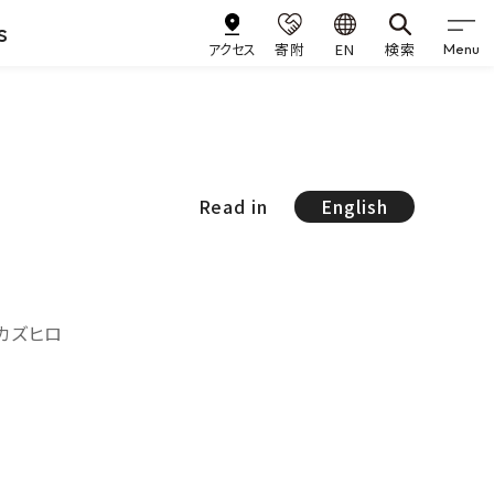
s
アクセス
寄附
EN
検索
Menu
Read in
English
 カズヒロ