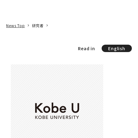
本文へ
アクセス
寄附
EN
検索
News Top
研究者
Read in
English