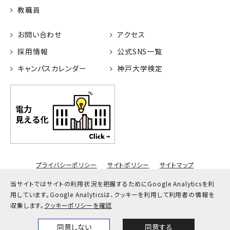
教職員
お問い合わせ
アクセス
採用情報
公式SNS一覧
キャンパスカレンダー
神戸大学検定
プライバシーポリシー
サイトポリシー
サイトマップ
© Kobe University
当サイトではサイトの利用状況を把握するためにGoogle Analyticsを利
用しています。
Google Analyticsは、クッキーを利用して利用者の情報を
収集します。
クッキーポリシーを確認
同意しない
同意する
Home
News
Events
Themes