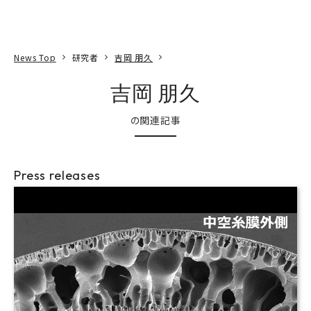
本文へ
アクセス
寄附
EN
検索
News Top
研究者
吉岡 朋久
吉岡 朋久
の関連記事
Press releases