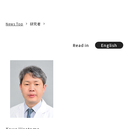
本文へ
アクセス
寄附
EN
検索
News Top
研究者
Read in
English