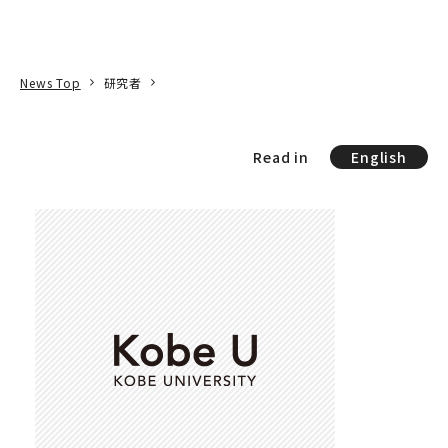
本文へ
アクセス
寄附
EN
検索
News Top
研究者
Read in
English