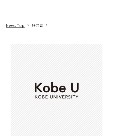
本文へ
アクセス
寄附
EN
検索
News Top
研究者