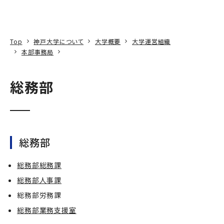
本文へ
アクセス
寄附
EN
検索
Top
神戸大学について
大学概要
大学運営組織
本部事務局
総務部
総務部
総務部総務課
総務部人事課
総務部労務課
総務部業務支援室