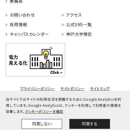
教職員
お問い合わせ
アクセス
採用情報
公式SNS一覧
キャンパスカレンダー
神戸大学検定
プライバシーポリシー
サイトポリシー
サイトマップ
© Kobe University
当サイトではサイトの利用状況を把握するためにGoogle Analyticsを利
用しています。
Google Analyticsは、クッキーを利用して利用者の情報を
収集します。
クッキーポリシーを確認
同意しない
同意する
Home
News
Events
Themes