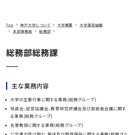
本文へ
アクセス
寄附
EN
検索
Top
神戸大学について
大学概要
大学運営組織
本部事務局
総務部
総務部総務課
主な業務内容
大学の主要行事に関する事務(総務グループ)
役員会、経営協議会、教育研究評議会及び部局長会議に関す
る事務(総務グループ)
名誉教授に関する事務(総務グループ)
公文書の受け取り、発送及び整理保存に関する事務(総務グル