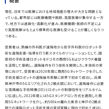
概要
現在、日本では医療における地域格差の増大が大きな問題とな
っている。都市部には医療機関や医師、高度医療が集中する一方
で、地方では過疎化・高齢化が進み、医療機関・医師の不足によ
り高度医療はもとより標準的な医療も受けることが難しくなりつ
つある。
受賞者は、熟練の外科医が遠隔地から若手外科医のロボット手
術を遠隔支援・指導を行う新スタイルのソリューションとして、国
産初の手術支援ロボットをドコモの商用5Gおよびクラウド基盤
を活用して接続し、遠隔操作を行う技術を開発した。本技術の実
現に向けて、受賞者は2020年度に商用5Gネットワークを介した
手術支援ロボットの遠隔操作実験に世界で初めて成功し、兵庫
県神戸市の5Gエリア化された2拠点間において、遠隔操作に必要
な高精細な手術映像(3D)とロボットの制御信号をリアルタイム
に伝送した。2022年度には5Gスタンドアロン方式を適用した商
用5Gネットワークを介し、約500km離れた東京と神戸の2拠点
間での遠隔ロボット手術支援の実証実験に国内で初めて成功し