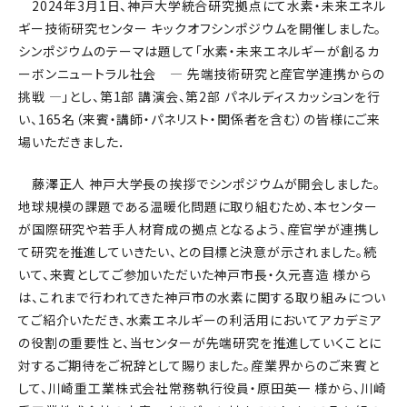
2024年3月1日、神戸大学統合研究拠点にて水素・未来エネル
ギー技術研究センター キックオフシンポジウムを開催しました。
シンポジウムのテーマは題して「水素・未来エネルギーが創るカ
ーボンニュートラル社会 ― 先端技術研究と産官学連携からの
挑戦 ―」とし、第1部 講演会、第2部 パネルディスカッションを行
い、165名（来賓・講師・パネリスト・関係者を含む）の皆様にご来
場いただきました．
藤澤正人 神戸大学長の挨拶でシンポジウムが開会しました。
地球規模の課題である温暖化問題に取り組むため、本センター
が国際研究や若手人材育成の拠点となるよう、産官学が連携し
て研究を推進していきたい、との目標と決意が示されました。続
いて、来賓としてご参加いただいた神戸市長・久元喜造 様から
は、これまで行われてきた神戸市の水素に関する取り組みについ
てご紹介いただき、水素エネルギーの利活用においてアカデミア
の役割の重要性と、当センターが先端研究を推進していくことに
対するご期待をご祝辞として賜りました。産業界からのご来賓と
して、川崎重工業株式会社常務執行役員・原田英一 様から、川崎