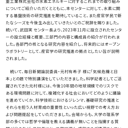
重工業株式会社の水素エネルギーに対するこれまでの取り組み
についてご紹介いただくとともに、本センターに対して、水素に関
する基盤技術の研究推進を期待していること、また産官学民で新
たなシーズを今後生み出していきたいとのご祝辞を賜りました。
続いて、武田実 センター長より、2023年11月に設立されたセンタ
ーの設立経緯と概要、三部門の内容と構成員の紹介が行われま
した。各部門の核となる研究内容を紹介し、将来的にはオープン
ラボラトリーとして、産官学の研究推進の拠点としたい旨が説明
されました。
続いて、毎日新聞論説委員・元村有希子 様に「気候危機と日
本」との題で特別講演をしていただきました。科学記者としてご活
躍されてきた元村様には、今後10年間の地球規模でのリスクで
ある環境問題に対して、複雑化する社会においてどのように議論
を進めていくか、科学技術におけるジレンマ、基礎研究の推進と
それらを担う人材育成の重要性といった広い視野での考え方お
よび問題提起をしていただきました。会場からも、大学の理系学
部の多くでは哲学や倫理を教える講義が無いことを指摘する質