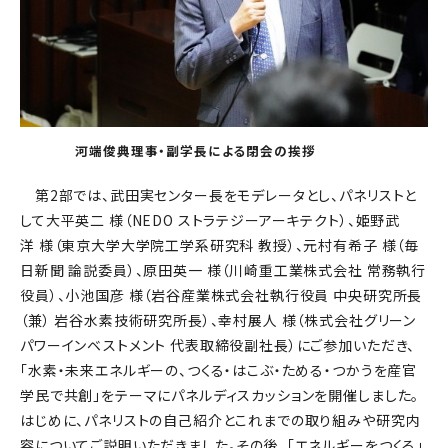
河端俊典理事・副学長による閉会の挨拶
第2部では、武田実センター長をモデレータとし、パネリストと
して大平英二 様（NEDO ストラテジーアーキテクト）、姫野武
洋 様（東京大学大学院工学系研究科 教授）、元村有希子 様（毎
日新聞 論説委員）、原田英一 様（川崎重工業株式会社 常務執行
役員）、小池国彦 様（岩谷産業株式会社執行役員 中央研究所長
（兼） 岩谷水素技術研究所長）、幸村展人 様（株式会社グリーン
パワーインベストメント 代表取締役副社長）にご参加いただき、
「水素・未来エネルギーの、つくる・はこぶ・ためる・つかうを産官
学民で共創」をテーマにパネルディスカッションを開催しました。
はじめに、パネリストの自己紹介とこれまでの取り組みや研究内
容についてご説明いただきました。その後、「エネルギーをつくる」