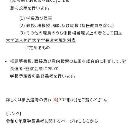
(非常勤である者を除く。)による
意向投票を行います。
(1) 学長及び理事
(2) 教授、准教授、講師及び助教（特任教員を除く。）
(3) その他の職員のうち係長相当職以上の者として
国立
大学法人神戸大学学長選考規則別表
に定めるもの
推薦等書類、面接及び意向投票の結果を総合的に判断して、学
長選考・監察会議において
学長予定者の最終選考を行います。
詳しくは
学長選考の流れ
(PDF形式)をご覧ください。
【リンク】
令和６年度学長選考に関するページは
こちら
から