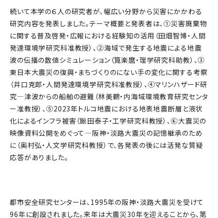
続いて本学の６人の研究者が、幅広い分野から災害にかかわる
研究内容を発表しました。テーマ概要と発表者は、①災害廃棄物
に関する普及啓発・広報における経験知の活用（田畑智博・人間
発達環境学研究科准教授）、②海域で発生する地震による地震
波の伝播の数値シミュレーション（筧楽麿・理学研究科助教）、③
東日本大震災の復興・まちづくりのにない手の変化に関する考察
（井口克郎・人間発達環境学研究科准教授）、④マリンハザード研
究―津波からの船舶の避難（林美鶴・内海域環境教育研究センタ
ー准教授）、⑤2023年トルコ地震における地表地震断層と液状
化によるインフラ被害（鍬田泰子・工学研究科教授）、⑥大震災の
映像資料公開をめぐって―阪神・淡路大震災の記憶継承のため
に（奥村弘・人文学研究科教授）で、各発表の後には活発な質疑
応答がありました。
都市安全研究センターは、1995年の阪神・淡路大震災を受けて
96年に創設されました。来年は大震災30年を迎えることから、第