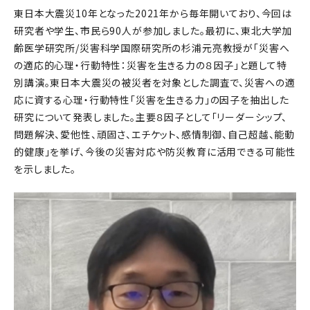
東日本大震災10年となった2021年から毎年開いており、今回は
研究者や学生、市民ら90人が参加しました。最初に、東北大学加
齢医学研究所/災害科学国際研究所の杉浦元亮教授が「災害へ
の適応的心理・行動特性：災害を生きる力の８因子」と題して特
別講演。東日本大震災の被災者を対象とした調査で、災害への適
応に資する心理・行動特性「災害を生きる力」の因子を抽出した
研究について発表しました。主要８因子として「リーダーシップ、
問題解決、愛他性、頑固さ、エチケット、感情制御、自己超越、能動
的健康」を挙げ、今後の災害対応や防災教育に活用できる可能性
を示しました。