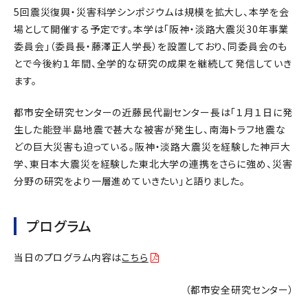
5回震災復興・災害科学シンポジウムは規模を拡大し、本学を会
場として開催する予定です。本学は「阪神・淡路大震災30年事業
委員会」（委員長・藤澤正人学長）を設置しており、同委員会のも
とで今後約１年間、全学的な研究の成果を継続して発信していき
ます。
都市安全研究センターの近藤民代副センター長は「１月１日に発
生した能登半島地震で甚大な被害が発生し、南海トラフ地震な
どの巨大災害も迫っている。阪神・淡路大震災を経験した神戸大
学、東日本大震災を経験した東北大学の連携をさらに強め、災害
分野の研究をより一層進めていきたい」と語りました。
プログラム
当日のプログラム内容は
こちら
（都市安全研究センター）