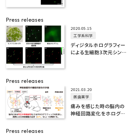
初めてスローモーション動
画に記録
Press releases
2020.05.15
工学系科学
ディジタルホログラフィー
による生細胞3次元シング
ルショット蛍光・位相イメー
ジング
Press releases
2021.03.20
医歯薬学
痛みを感じた時の脳内の
神経回路変化をホログラ
フィック顕微鏡によって解
明
Press releases