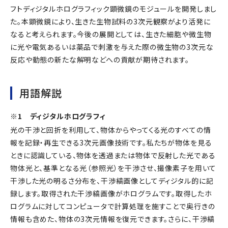
フトディジタルホログラフィック顕微鏡のモジュールを開発しまし
た。本顕微鏡により、生きた生物試料の3次元観察がより活発に
なると考えられます。今後の展開としては、生きた細胞や微生物
に光や電気あるいは薬品で刺激を与えた際の微生物の3次元な
反応や動態の新たな解明などへの貢献が期待されます。
用語解説
※1 ディジタルホログラフィ
光の干渉と回折を利用して、物体からやってくる光のすべての情
報を記録・再生できる3次元画像技術です。私たちが物体を見る
ときに認識している、物体を透過または物体で反射した光である
物体光と、基準となる光（参照光）を干渉させ、撮像素子を用いて
干渉した光の明るさ分布を、干渉縞画像としてディジタル的に記
録します。取得された干渉縞画像がホログラムです。取得したホ
ログラムに対してコンピュータで計算処理を施すことで奥行きの
情報も含めた、物体の3次元情報を復元できます。さらに、干渉縞