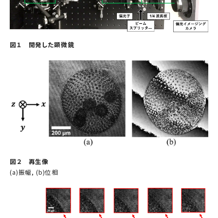
図１ 開発した顕微鏡
図２ 再生像
(a)振幅, (b)位相