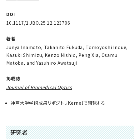
DOI
10.1117/1.JBO.25.12.123706
著者
Junya Inamoto, Takahito Fukuda, Tomoyoshi Inoue,
Kazuki Shimizu, Kenzo Nishio, Peng Xia, Osamu
Matoba, and Yasuhiro Awatsuji
掲載誌
Journal of Biomedical Optics
神戸大学学術成果リポジトリKernelで閲覧する
研究者