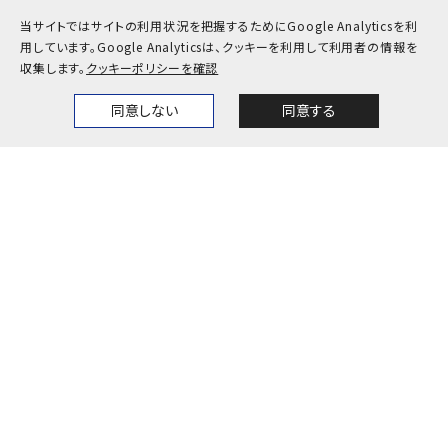
卒業生
企業・地域の方
当サイトではサイトの利用状況を把握するためにGoogle Analyticsを利
教職員
用しています。
Google Analyticsは、クッキーを利用して利用者の情報を
収集します。
クッキーポリシーを確認
お問い合わせ
アクセス
同意しない
同意する
Home
News
Events
Themes
採用情報
公式SNS一覧
キャンパスカレンダー
神戸大学検定
プライバシーポリシー
サイトポリシー
サイトマップ
© Kobe University