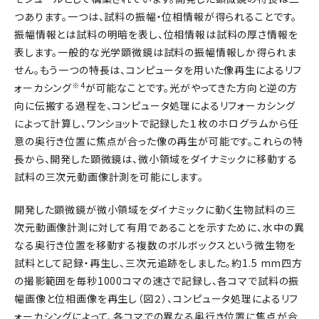
つあります。一つは、試料の振幅・位相情報が得られることです。
振幅情報とは試料の明暗を表し、位相情報は試料の厚さ情報を
表します。一般的な光学顕微鏡は試料の振幅情報しか得られま
せん。もう一つの特長は、コンピュータを用いた像再生によるリフ
※4
ォーカシング
が可能なことです。光がやってきた方向と逆の方
向に伝搬する過程を、コンピュータ処理によるリフォーカシング
によって計算し、ワンショットで記録した１枚のホログラムから任
意の奥行き位置に焦点が合った像の再生が可能です。これらの特
長から、開発した顕微鏡は、微小領域をダイナミックに移動する
試料の三次元動画像計測を可能にします。
開発した顕微鏡が微小領域をダイナミックに動く生物試料の三
次元動画像計測に対して有用であることを示すために、水中の異
なる奥行き位置を移動する複数のボルボックスという微生物を
試料として記録・再生し、三次元追跡をしました。約1.5 mm四方
の撮影範囲を毎秒1000コマの速さで記録し、各コマで試料の振
幅画像と位相画像を再生し（図２）、コンピュータ処理によるリフ
ォーカシングによって、各コマでの異なる奥行き位置に焦点が合