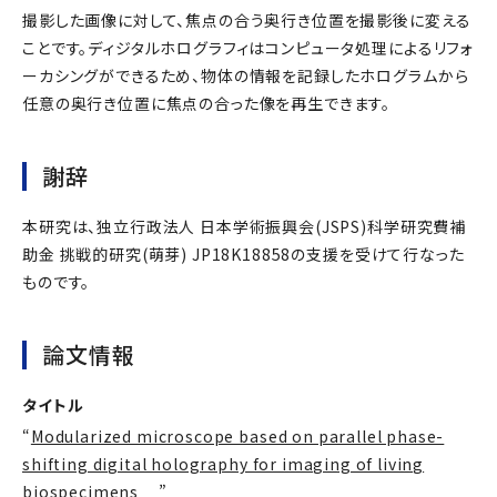
撮影した画像に対して、焦点の合う奥行き位置を撮影後に変える
ことです。ディジタルホログラフィはコンピュータ処理によるリフォ
ーカシングができるため、物体の情報を記録したホログラムから
任意の奥行き位置に焦点の合った像を再生できます。
謝辞
本研究は、独立行政法人 日本学術振興会(JSPS)科学研究費補
助金 挑戦的研究(萌芽) JP18K18858の支援を受けて行なった
ものです。
論文情報
タイトル
“
Modularized microscope based on parallel phase-
shifting digital holography for imaging of living
biospecimens
”