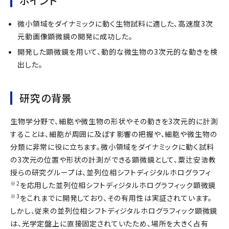
ポイント
微小領域をダイナミックに動く生物試料に適した、高速度3次
元動画像顕微鏡の開発に成功した。
開発した顕微鏡を用いて、動的な微生物の3次元的な動きを検
出した。
研究の背景
生物学分野で、細胞や微生物の形状やその動きを3次元的に計測
することは、細胞が周囲に及ぼす影響の把握や、細胞や微生物の
分類に非常に役に立ちます。微小領域をダイナミックに動く試料
の3次元の位置や形状の計測ができる顕微鏡として、粟辻安浩教
授らの研究グループは、並列位相シフトディジタルホログラフィ
※2
を応用した並列位相シフトディジタルホログラフィック顕微鏡
※3
をこれまでに開発しており、その有用性は実証されています。
しかし、従来の並列位相シフトディジタルホログラフィック顕微鏡
は、光学定盤上に直接固定されていたため、場所を大きく占有