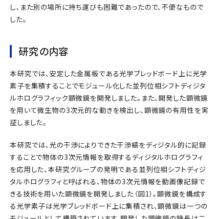
し、また別の場所に持ち運びも困難であったので、不便なもので
した。
研究の内容
本研究では、安定した金属板である光学ブレッドボード上に光学
素子を集積することでモジュール化した並列位相シフトディジタ
ルホログラフィック顕微鏡を開発しました。また、開発した顕微鏡
を用いて微生物の3次元的な動きを検出し、顕微鏡の有用性を実
証しました。
本研究では、光の干渉によりできた干渉縞をディジタル的に記録
することで物体の3次元情報を取得するディジタルホログラフィ
を応用した、本研究グループの発明である並列位相シフトディジ
タルホログラフィと呼ばれる、物体の3次元情報を動画像記録で
きる技術を用いた顕微鏡を開発しました（図1）。顕微鏡を構成す
る光学素子は光学ブレッドボード上に集積され、顕微鏡は一つの
モジュールとして構築されています。開発した顕微鏡の特長は二