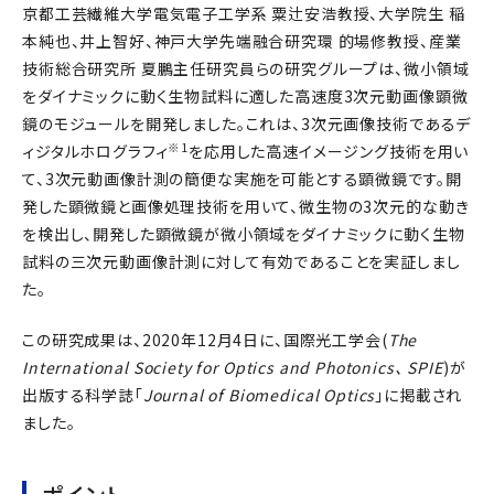
京都工芸繊維大学電気電子工学系 粟辻安浩教授、大学院生 稲
本純也、井上智好、神戸大学先端融合研究環 的場修教授、産業
技術総合研究所 夏鵬主任研究員らの研究グループは、微小領域
をダイナミックに動く生物試料に適した高速度3次元動画像顕微
鏡のモジュールを開発しました。これは、3次元画像技術であるデ
※1
ィジタルホログラフィ
を応用した高速イメージング技術を用い
て、3次元動画像計測の簡便な実施を可能とする顕微鏡です。開
発した顕微鏡と画像処理技術を用いて、微生物の3次元的な動き
を検出し、開発した顕微鏡が微小領域をダイナミックに動く生物
試料の三次元動画像計測に対して有効であることを実証しまし
た。
この研究成果は、2020年12月4日に、国際光工学会(
The
International Society for Optics and Photonics、 SPIE
)が
出版する科学誌「
Journal of Biomedical Optics
」に掲載され
ました。