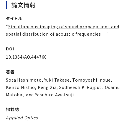
論文情報
タイトル
“
Simultaneous imaging of sound propagations and
spatial distribution of acoustic frequencies
”
DOI
10.1364/AO.444760
著者
Sota Hashimoto, Yuki Takase, Tomoyoshi Inoue,
Kenzo Nishio, Peng Xia, Sudheesh K. Rajput、 Osamu
Matoba、 and Yasuhiro Awatsuji
掲載誌
Applied Optics