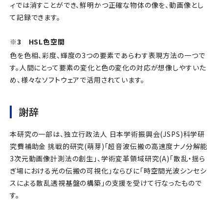
ィでは消すことができ、鮮明かつ正確な物体の像を、動画像とし
て記録できます。
※3 HSL色空間
色を色相、彩度、輝度の3つの要素であらわす表現方法の一つで
す。人間にとって要素の変化と色の変化の対応が想像しやすいた
め、様々なソフトウェアで活用されています。
謝辞
本研究の一部は、独立行政法人 日本学術振興会(JSPS)科学研
究費補助金 挑戦的研究(萌芽)「超音波伝搬の高速度ナノ分解能
3次元動画像計測法の創生」、学術変革領域研究(A)「散乱・揺ら
ぎ場における光の伝搬の可視化」ならびに「時空間光波シンセシ
スによる散乱透視基盤の構築」の支援を受けて行なったもので
す。