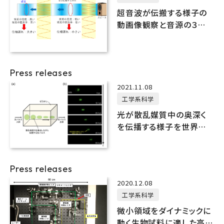
超音波が伝搬する様子の
動画像観察と音源の３次
元定位を同時に実現する
技術の実証に世界で初め
て成功
Press releases
2021.11.08
工学系科学
光が散乱媒質中の奥深く
を伝播する様子を世界で
初めてスローモーション動
画に記録
Press releases
2020.12.08
工学系科学
微小領域をダイナミックに
動く生物試料に適した高速