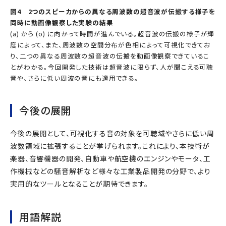
図4 2つのスピーカからの異なる周波数の超音波が伝搬する様子を
同時に動画像観察した実験の結果
(a) から (o) に向かって時間が進んでいる。超音波の伝搬の様子が輝
度によって、また、周波数の空間分布が色相によって可視化できてお
り、二つの異なる周波数の超音波の伝搬を動画像観察できているこ
とがわかる。今回開発した技術は超音波に限らず、人が聞こえる可聴
音や、さらに低い周波の音にも適用できる。
今後の展開
今後の展開として、可視化する音の対象を可聴域やさらに低い周
波数領域に拡張することが挙げられます。これにより、本技術が
楽器、音響機器の開発、自動車や航空機のエンジンやモータ、工
作機械などの騒音解析など様々な工業製品開発の分野で、より
実用的なツールとなることが期待できます。
用語解説