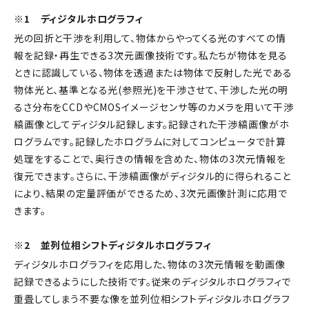
※1 ディジタルホログラフィ
光の回折と干渉を利用して、物体からやってくる光のすべての情
報を記録・再生できる3次元画像技術です。私たちが物体を見る
ときに認識している、物体を透過または物体で反射した光である
物体光と、基準となる光(参照光)を干渉させて、干渉した光の明
るさ分布をCCDやCMOSイメージセンサ等のカメラを用いて干渉
縞画像としてディジタル記録します。記録された干渉縞画像がホ
ログラムです。記録したホログラムに対してコンピュータで計算
処理をすることで、奥行きの情報を含めた、物体の3次元情報を
復元できます。さらに、干渉縞画像がディジタル的に得られること
により、結果の定量評価ができるため、3次元画像計測に応用で
きます。
※2 並列位相シフトディジタルホログラフィ
ディジタルホログラフィを応用した、物体の3次元情報を動画像
記録できるようにした技術です。従来のディジタルホログラフィで
重畳してしまう不要な像を並列位相シフトディジタルホログラフ