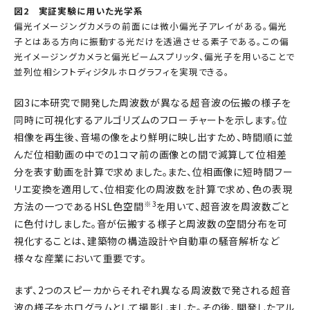
図2 実証実験に用いた光学系
偏光イメージングカメラの前面には微小偏光子アレイがある。偏光
子とはある方向に振動する光だけを透過させる素子である。この偏
光イメージングカメラと偏光ビームスプリッタ、偏光子を用いることで
並列位相シフトディジタルホログラフィを実現できる。
図3に本研究で開発した周波数が異なる超音波の伝搬の様子を
同時に可視化するアルゴリズムのフローチャートを示します。位
相像を再生後、音場の像をより鮮明に映し出すため、時間順に並
んだ位相動画の中での1コマ前の画像との間で減算して位相差
分を表す動画を計算で求めました。また、位相画像に短時間フー
リエ変換を適用して、位相変化の周波数を計算で求め、色の表現
※3
方法の一つであるHSL色空間
を用いて、超音波を周波数ごと
に色付けしました。音が伝搬する様子と周波数の空間分布を可
視化することは、建築物の構造設計や自動車の騒音解析など
様々な産業において重要です。
まず、2つのスピーカからそれぞれ異なる周波数で発される超音
波の様子をホログラムとして撮影しました。その後、開発したアル