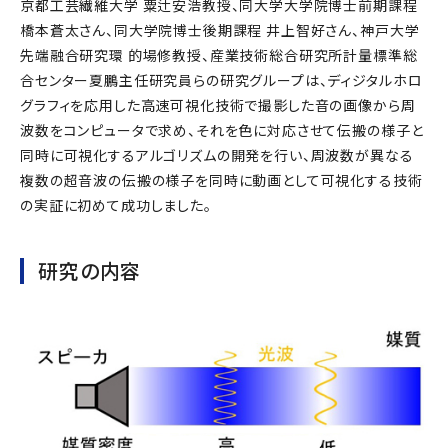
京都工芸繊維大学 粟辻安浩教授、同大学大学院博士前期課程
橋本蒼太さん、同大学院博士後期課程 井上智好さん、神戸大学
先端融合研究環 的場修教授、産業技術総合研究所計量標準総
合センター夏鵬主任研究員らの研究グループは、ディジタルホロ
グラフィを応用した高速可視化技術で撮影した音の画像から周
波数をコンピュータで求め、それを色に対応させて伝搬の様子と
同時に可視化するアルゴリズムの開発を行い、周波数が異なる
複数の超音波の伝搬の様子を同時に動画として可視化する技術
の実証に初めて成功しました。
研究の内容