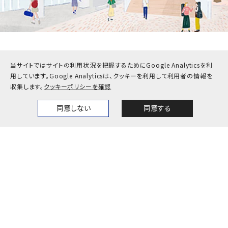
受験生
在学生・保護者
当サイトではサイトの利用状況を把握するためにGoogle Analyticsを利
用しています。
Google Analyticsは、クッキーを利用して利用者の情報を
卒業生
企業・地域の方
収集します。
クッキーポリシーを確認
教職員
同意しない
同意する
Home
News
Events
Themes
お問い合わせ
アクセス
採用情報
公式SNS一覧
キャンパスカレンダー
神戸大学検定