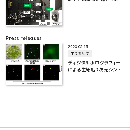
度３次元動画像顕微鏡の
モジュールを開発
Press releases
2020.05.15
工学系科学
ディジタルホログラフィー
による生細胞3次元シング
ルショット蛍光・位相イメー
ジング