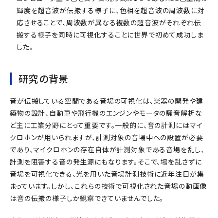
輝度を超音波が伝搬する様子に、色相を超音波の周波数に対
応させることで、周波数が異なる複数の超音波がそれぞれ伝
搬する様子を同時に可視化することに世界で初めて成功しま
した。
研究の背景
音が伝搬している空間である音場の可視化は、楽器の開発や建
築物の設計、自動車や飛行機のエンジンやモータの騒音解析な
ど主に工業分野にとって重要です。一般的に、音の計測にはマイ
クロホンが用いられますが、計測対象の音場中への設置が必要
であり、マイクロホンの存在自体が計測対象である音場を乱し、
計測を阻害する音の発生源にもなります。そこで、場を乱さずに
音場を可視化できる、光を用いた音場計測技術に近年注目が集
まっています。しかし、これらの技術で可視化された音場の動画像
は音の伝搬の様子しか観察できていませんでした。