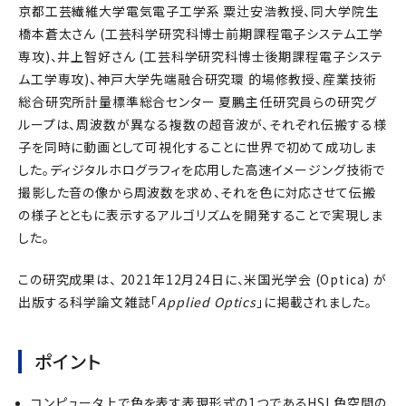
京都工芸繊維大学電気電子工学系 粟辻安浩教授、同大学院生
橋本蒼太さん (工芸科学研究科博士前期課程電子システム工学
専攻)、井上智好さん (工芸科学研究科博士後期課程電子システ
ム工学専攻)、神戸大学先端融合研究環 的場修教授、産業技術
総合研究所計量標準総合センター 夏鵬主任研究員らの研究グ
ループは、周波数が異なる複数の超音波が、それぞれ伝搬する様
子を同時に動画として可視化することに世界で初めて成功しま
した。ディジタルホログラフィを応用した高速イメージング技術で
撮影した音の像から周波数を求め、それを色に対応させて伝搬
の様子とともに表示するアルゴリズムを開発することで実現しま
した。
この研究成果は、 2021年12月24日に、米国光学会 (Optica) が
出版する科学論文雑誌「
Applied Optics
」に掲載されました。
ポイント
コンピュータ上で色を表す表現形式の1つであるHSL色空間の