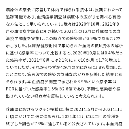
病原体の感染に応答して体内で作られる抗体は、長期にわたって
追跡可能であり、血清疫学調査は病原体の広がりを調べる有効
な方法として用いられています。我々は2020年10月、2021年8
月の血清疫学調査に引き続いて2021年の12月に兵庫県での血
清疫学調査を実施し、この時点での感染率が3.9%であることを
示しました。兵庫県健康財団で集められた血清の抗N抗体の解析
に基づく感染率について比較すると、2020年10月には0.4%だっ
た感染率が、2021年8月には2.1%にまで10か月で1.7%増加し
ていましたが、それからわずか4か月の間にさらに1.8%増加した
ことになり、第五波での感染の急速な広がりを反映した結果と考
えられます。本血清疫学調査で示された3.9%という感染率は
PCRに基づいた感染率1.5%の2.6倍であり、不顕性感染者や検
出されていない軽症者を反映していると考えられます。
兵庫県におけるワクチン接種は、特に2021年5月から2021年11
月頃にかけて急速に進められ、2021年12月には二回の接種を
終了した割合が73%に達していると公表されています。本血清疫