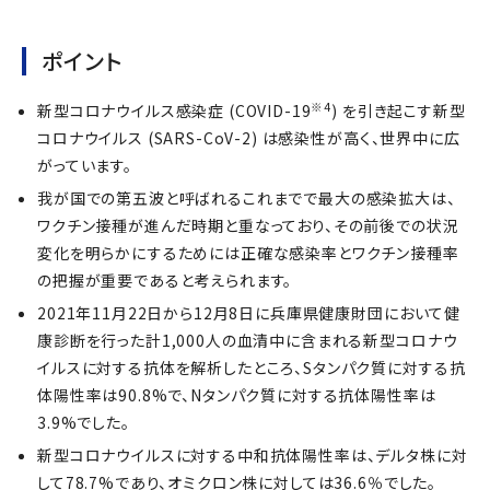
ポイント
※4
新型コロナウイルス感染症 (COVID-19
) を引き起こす新型
コロナウイルス (SARS-CoV-2) は感染性が高く、世界中に広
がっています。
我が国での第五波と呼ばれるこれまでで最大の感染拡大は、
ワクチン接種が進んだ時期と重なっており、その前後での状況
変化を明らかにするためには正確な感染率とワクチン接種率
の把握が重要であると考えられます。
2021年11月22日から12月8日に兵庫県健康財団において健
康診断を行った計1,000人の血清中に含まれる新型コロナウ
イルスに対する抗体を解析したところ、Sタンパク質に対する抗
体陽性率は90.8%で、Nタンパク質に対する抗体陽性率は
3.9%でした。
新型コロナウイルスに対する中和抗体陽性率は、デルタ株に対
して78.7%であり、オミクロン株に対しては36.6％でした。