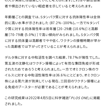
の人が実際には感染していたと考えられます。これは不顕性感染
者や検出されていない軽症者を示していると考えられます。
年齢層ごとの調査では、Ｓタンパク質に対する抗体陽性率は全体
的に高い水準が示されました (87.2％-100%)。一方でＮタンパ
ク質に対する抗体陽性率は若年層［20-29歳 (10.6%)］と高齢
層［70-79歳 (5.0%) ］で高い傾向がみられました。Ｓタンパク質
に対する抗体量は高齢者でやや低く、ワクチンの接種時期が早か
った高齢者では下がってきていることが考えられました。
デルタ株に対する中和活性を調べた結果、78.7%が陽性でした。
第五波の沈静化はワクチン接種によって有効な集団免疫が形成
されたためであろうと考えられました。一方でオミクロン株のウ
イルスに対する中和活性陽性率は36.6％にとどまり、オミクロン
株による第六波が到来している現在、三回目のワクチン接種によ
る免疫のブースターが必要であることが考えられました。
この研究成果は2022年4月5日に科学雑誌「
PLOS ONE
」に掲載
されました。