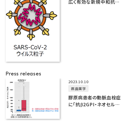
広く有効な新規中和抗体
の発見と抗原エピトープ
の同定
Press releases
2023.10.10
医歯薬学
膠原病患者の動脈血栓症
に「抗β2GPI・ネオセルフ
抗体」が関連することを発
見