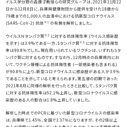
イルス学分野の森康子教授らの研究グループは、2021年11月22
日から12月8日に、兵庫県健康財団から提供を受けた18歳から
79歳までの1,000人の血清中における抗新型コロナウイルス
※1
(SARS-CoV-2) 抗体
の有無を解析しました。
※2
ウイルスＮタンパク質
に対する抗体陽性率 (ウイルス感染歴
※3
を示す) は3.9%である一方、Sタンパク質
に対する抗体陽性
率は90.8％でした。現在用いられているワクチンは、いずれもＳタ
ンパク質に対するものです。すなわち、12月時点の兵庫県内にお
いて、ワクチン接種による抗体陽性者 (一部感染者も含まれる)
が90.8％に上り、新型コロナウイルスに感染歴がある人が3.9％
であることを示していると考えられます。第五波の初期であった
2021年8月に同様の解析を行ったときと比較して、Ｓタンパク質
に対する抗体陽性率は52.1%上昇し、新型コロナウイルスに感
染歴のある人の割合は1.8%上昇していました。
解析した時点でのPCRに基づいた新型コロナウイルスの感染率
は、兵庫県で1.45％、全国で1.37％になりますが、その2倍以上