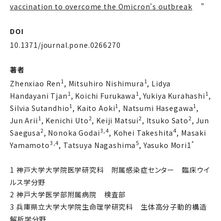
vaccination to overcome the Omicron's outbreak
”
DOI
10.1371/journal.pone.0266270
著者
1
1
Zhenxiao Ren
, Mitsuhiro Nishimura
, Lidya
1
1
1
Handayani Tjan
, Koichi Furukawa
, Yukiya Kurahashi
,
1
1
1
Silvia Sutandhio
, Kaito Aoki
, Natsumi Hasegawa
,
1
2
2
2
Jun Arii
, Kenichi Uto
, Keiji Matsui
, Itsuko Sato
, Jun
2
3,4
4
Saegusa
, Nonoka Godai
, Kohei Takeshita
, Masaki
3,4
5
*
Yamamoto
, Tatsuya Nagashima
, Yasuko Mori1
1 神戸大学大学院医学研究科 附属感染症センター 臨床ウイ
ルス学分野
2 神戸大学医学部附属病院 検査部
3 兵庫県立大学大学院生命理学研究科 生体高分子動的構造
解析学分野