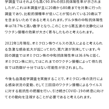
学調査ではそれよりも高く90.8％の抗S抗体陽性率が示されま
したが、これは本調査が主に20歳から80歳までを対象に行った
調査であり、比較的接種率が低いことが知られている20歳以下
を含まないためであると考えられます。デルタ株の中和抗体陽性
率は78.7%と高い数字となり、このことから第五波の沈静化には
ワクチン接種の効果が大きく寄与したものと考えられます。
2022年1月現在、オミクロン株ウイルスの流入によると考えられ
る急激な感染拡大が起こっており、第六波が到来しています。今
回の調査ではオミクロン株の中和抗体陽性率は36.6%と低く、
オミクロン株に対してはこれまでのワクチン接種によって得た抗
体では防御が十分ではない可能性が示されました。
今後も血清疫学調査を実施することで、オミクロン株の流行によ
る感染状況の変動、そして三回目のワクチン接種によるウイルス
に対する抵抗性の把握を行い、引き続きCOVID-19の終息に向け
てその動向を注視することが必要であると考えられます。