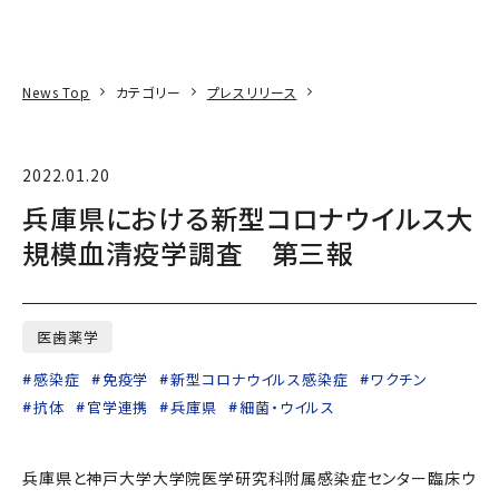
本文へ
アクセス
寄附
EN
検索
News Top
カテゴリー
プレスリリース
2022.01.20
兵庫県における新型コロナウイルス大
規模血清疫学調査 第三報
医歯薬学
感染症
免疫学
新型コロナウイルス感染症
ワクチン
抗体
官学連携
兵庫県
細菌・ウイルス
兵庫県と神戸大学大学院医学研究科附属感染症センター臨床ウ