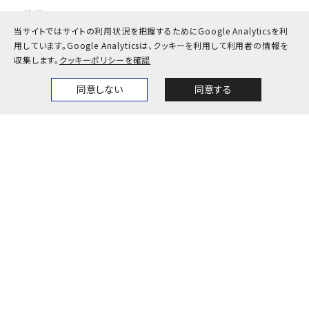
教職員
当サイトではサイトの利用状況を把握するためにGoogle Analyticsを利
用しています。
Google Analyticsは、クッキーを利用して利用者の情報を
お問い合わせ
アクセス
収集します。
クッキーポリシーを確認
採用情報
公式SNS一覧
同意しない
同意する
Home
News
Events
Themes
キャンパスカレンダー
神戸大学検定
プライバシーポリシー
サイトポリシー
サイトマップ
© Kobe University