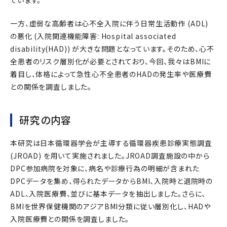
ています。
一方、虚弱な高齢者は心不全入院に伴う日常生活動作 (ADL)
の悪化 (入院関連機能障害: Hospital associated
disability(HAD)) が大きな問題となっています。そのため、心不
全患者のリスク層別化が必要とされており、今回、我々はBMIに
着目し、体格によって急性心不全患者のHADの発生率や医療費
との関係を調査しました。
研究の内容
本研究は日本循環器学会が主導する循環器疾患診療実態調査
(JROAD) を用いて実施されました。JROAD調査施設の中から
DPC参加病院を対象に、病名や診療行為の明細が含まれた
DPCデータを集め、得られたデータからBMI、入院時と退院時の
ADL、入院医療費、並びに基本データを抽出しました。さらに、
BMIを世界保健機関のアジアBMI分類に従い層別化し、HADや
入院医療費との関係を調査しました。