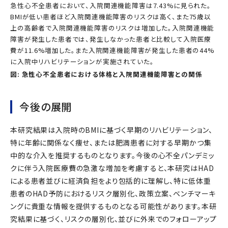
急性心不全患者において、入院関連機能障害は7.43%に見られた。
BMIが低い患者ほど入院関連機能障害のリスクは高く、また75歳以
上の高齢者で入院関連機能障害のリスクは増加した。入院関連機能
障害が発生した患者では、発生しなかった患者と比較して入院医療
費が11.6%増加した。また入院関連機能障害が発生した患者の44%
に入院中リハビリテーションが実施されていた。
図: 急性心不全患者における体格と入院関連機能障害との関係
今後の展開
本研究結果は入院時のBMIに基づく早期のリハビリテーション、
特に年齢に関係なく痩せ、または肥満患者に対する早期かつ集
中的な介入を推奨するものとなります。今後の心不全パンデミッ
クに伴う入院医療費の急激な増加を考慮すると、本研究はHAD
による患者並びに経済負担をより包括的に理解し、特に低体重
患者のHAD予防におけるリスク層別化、政策立案、ベンチマーキ
ングに貴重な情報を提供するものとなる可能性があります。本研
究結果に基づく、リスクの層別化、並びに外来でのフォローアップ