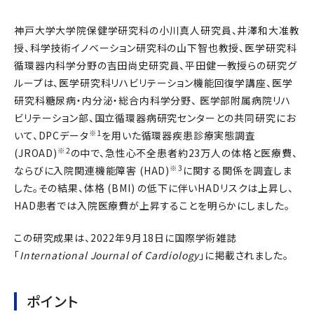
神戸大学大学院保健学研究科の小川真人研究員、井澤和大准教
授、科学技術イノベーション研究科の山下智也教授、医学研究科
循環器内科学分野の吉田尚史研究員、平田健一教授らの研究グ
ループは、医学研究科リハビリテーション機能回復学講座、医学
研究科糖尿病・内分泌・総合内科学分野、 医学部附属病院リハ
ビリテーション部、国立循環器病研究センターとの共同研究にお
※1
いて、DPCデータ
を用いた循環器疾患診療実態調査
※2
(JROAD)
の中で、急性心不全患者約23万人の体格と医療費、
※3
ならびに入院関連機能障害 (HAD)
に関する関係を調査しま
した。その結果、体格 (BMI) の低下に伴いHADリスクは上昇し、
HAD患者では入院医療費が上昇することを明らかにしました。
この研究成果は、2022年9月18日に国際学術雑誌
「
International Journal of Cardiology
」に掲載されました。
ポイント