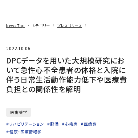
本文へ
アクセス
寄附
EN
検索
News Top
カテゴリー
プレスリリース
2022.10.06
DPCデータを用いた大規模研究にお
いて急性心不全患者の体格と入院に
伴う日常生活動作能力低下や医療費
負担との関係性を解明
医歯薬学
リハビリテーション
肥満
心疾患
医療費
健康・医療情報学