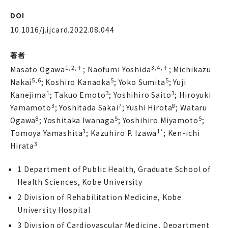
DOI
10.1016/j.ijcard.2022.08.044
著者
1,2,†
3,4,†
Masato Ogawa
; Naofumi Yoshida
; Michikazu
5,6
5
5
Nakai
; Koshiro Kanaoka
; Yoko Sumita
; Yuji
1
3
3
Kanejima
; Takuo Emoto
; Yoshihiro Saito
; Hiroyuki
3
7
8
Yamamoto
; Yoshitada Sakai
; Yushi Hirota
; Wataru
8
5
5
Ogawa
; Yoshitaka Iwanaga
; Yoshihiro Miyamoto
;
3
1*
Tomoya Yamashita
; Kazuhiro P. Izawa
; Ken-ichi
3
Hirata
1 Department of Public Health, Graduate School of
Health Sciences, Kobe University
2 Division of Rehabilitation Medicine, Kobe
University Hospital
3 Division of Cardiovascular Medicine, Department