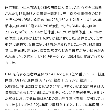
研究期間中に本邦の1,086の病院に入院し、急性心不全と診断
された1,166,567人の患者を同定し、死亡例や欠損値例の除外
を行った後、958の病院の中の238,160人を対象としました。年
齢中央値は81.0歳で46.2％が女性でした。BMIの中央値は
2
22.2kg/m
で、15.7％が低体重、42.2％が標準体重、16.7％が
過体重、19.3％が肥満I、6.0％が肥満IIでした。全体として、低体
重群は高齢で、女性に多い傾向が見られました。一方、肥満II群
では、糖尿病、高血圧、脂質異常症などの合併症が多い傾向がみ
られました。入院中、リハビリテーションは39.4％に実施されてい
ました。
HADを有する患者は全体の7.43％でした (低体重、9.90％; 普通
体重、7.81％; 過体重、6.72％; 肥満Ⅰ、5.93％; 肥満Ⅱ、
5.09％)。 痩せ型群ほどHADを発症しやすく、HAD発症患者は入
院期間が延長していました。マルチレベル混合効果モデルを用い
た解析において低体重はHADの高い発生率と有意に関連してい
ました (オッズ比1.32)。年齢で層別化すると、すべての年齢層で