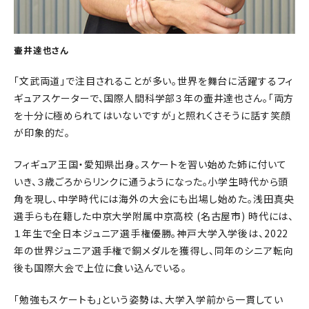
壷井達也さん
「文武両道」で注目されることが多い。世界を舞台に活躍するフィ
ギュアスケーターで、国際人間科学部３年の壷井達也さん。「両方
を十分に極められてはいないですが」と照れくさそうに話す笑顔
が印象的だ。
フィギュア王国・愛知県出身。スケートを習い始めた姉に付いて
いき、３歳ごろからリンクに通うようになった。小学生時代から頭
角を現し、中学時代には海外の大会にも出場し始めた。浅田真央
選手らも在籍した中京大学附属中京高校 (名古屋市) 時代には、
１年生で全日本ジュニア選手権優勝。神戸大学入学後は、2022
年の世界ジュニア選手権で銅メダルを獲得し、同年のシニア転向
後も国際大会で上位に食い込んでいる。
「勉強もスケートも」という姿勢は、大学入学前から一貫してい