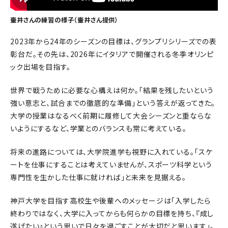
壷井さんの練習の様子（壷井さん提供）
2023年から24年のシーズンの目標は、グランプリシリーズでの表
彰台だ。その先は、2026年にイタリアで開催される冬季オリンピ
ック出場を目指す。
世界で戦うために必要な心構えは何か。「結果を残したいという
強い意志と、試合までの徹底的な準備」という答えが返ってきた。
大学の授業はなるべく前期に履修して大会シーズンと重ならな
いようにするなど、学業とのバランスも常に考えている。
将来の進路については、大学院進学も視野に入れている。「スケ
ートを仕事にすることは考えていませんが、スポーツ科学という
専門性を生かした仕事に就ければ」と未来を見据える。
神戸大学を目指す高校生や後輩へのメッセージは「入学したら
終わりではなく、大学に入ってからも何らかの目標を持ち、『成し
遂げたい』という思いで日々を過ごすことが大切だと思います」。