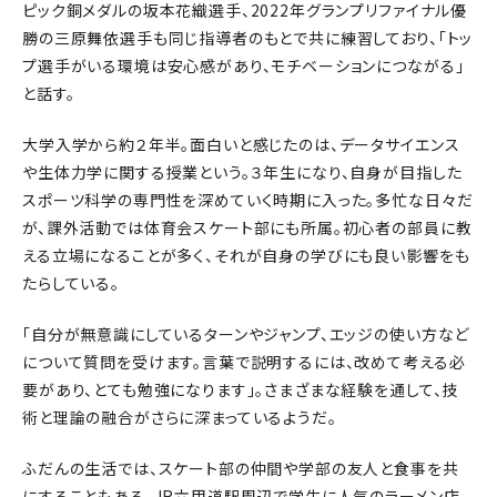
ピック銅メダルの坂本花織選手、2022年グランプリファイナル優
勝の三原舞依選手も同じ指導者のもとで共に練習しており、「トッ
プ選手がいる環境は安心感があり、モチベーションにつながる」
と話す。
大学入学から約２年半。面白いと感じたのは、データサイエンス
や生体力学に関する授業という。３年生になり、自身が目指した
スポーツ科学の専門性を深めていく時期に入った。多忙な日々だ
が、課外活動では体育会スケート部にも所属。初心者の部員に教
える立場になることが多く、それが自身の学びにも良い影響をも
たらしている。
「自分が無意識にしているターンやジャンプ、エッジの使い方など
について質問を受けます。言葉で説明するには、改めて考える必
要があり、とても勉強になります」。さまざまな経験を通して、技
術と理論の融合がさらに深まっているようだ。
ふだんの生活では、スケート部の仲間や学部の友人と食事を共
にすることもある。JR六甲道駅周辺で学生に人気のラーメン店