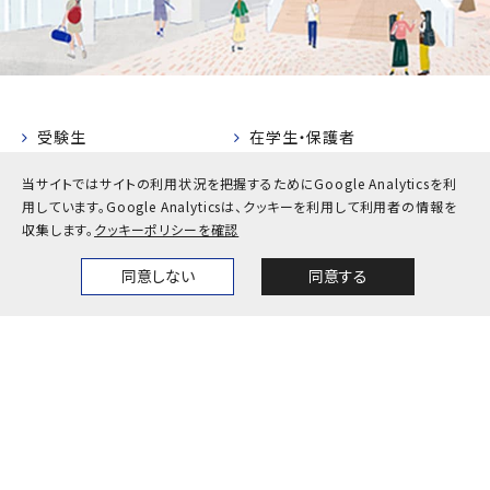
受験生
在学生・保護者
卒業生
企業・地域の方
当サイトではサイトの利用状況を把握するためにGoogle Analyticsを利
用しています。
Google Analyticsは、クッキーを利用して利用者の情報を
教職員
収集します。
クッキーポリシーを確認
お問い合わせ
アクセス
同意しない
同意する
Home
News
Events
Themes
採用情報
公式SNS一覧
キャンパスカレンダー
神戸大学検定