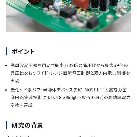
ポイント
高周波変圧器を用いず最小1/39倍の降圧比から最大39倍の
昇圧比をもつワイド・レンジ直流電圧制御と双方向電力制御を
実現
炭化ケイ素パワ−半導体デバイス(SiC-MOSFET)と高電力密
度回路実装技術により、98.3%(@1kW-50kHz)の高効率電力
変換を達成
研究の背景