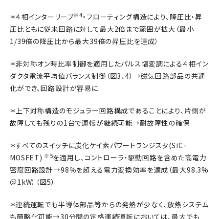
※4
＊４相インターリーブ
・フローティング構造により、降圧比・昇
圧比ともに従来回路に対して最大2倍まで範囲が拡大（最小
1/39倍の降圧比から最大39倍の昇圧比を達成）
＊非対称オン時比率制御を適用したパルス幅変調による４相イン
ダクタ電流平均値バランス制御（図3、4）→磁気回路部品の共通
化ができ、回路設計が容易に
＊上下対称構造のモジュラー回路構成であることにより、片側が
故障しても残りの1台で運転が継続可能→耐故障性の確保
＊すべてのスイッチに炭化ケイ素パワートランジスタ(SiC-
※5
MOSFET)
を適用し、コントローラ・駆動回路を含めた高電力
密度回路設計→98％を超える電力変換効率を達成（最大98.3%
＠1kW）（図5）
＊連続運転でも半導体部品等からの発熱が少なく、放熱システム
も簡略化可能→30分間の定格連続運転においては、最大でも