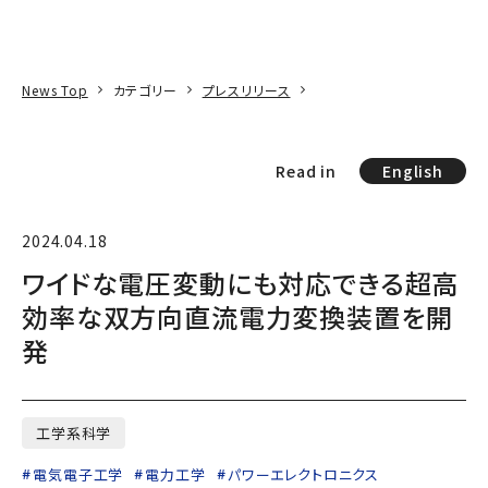
本文へ
アクセス
寄附
EN
検索
News Top
カテゴリー
プレスリリース
Read in
English
2024.04.18
ワイドな電圧変動にも対応できる超高
効率な双方向直流電力変換装置を開
発
工学系科学
電気電子工学
電力工学
パワーエレクトロニクス