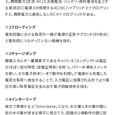
と。商用電力(交流：AC)と太陽電池・バッテリ・燃料電池を主とす
る直流(DC)電源との併用するAC/DCハイブリッドマイクログリッ
ドと、商用電力と連系しないDCマイクログリッドがある。
※2フローティング
電気回路における負荷の一端が電源の正負やグランド(0V地点)
と電気的につながっていない結線を指す。
※3チャージポンプ
静電エネルギー蓄積素子であるキャパシタ（コンデンサ）は電圧
がほぼ一定の特性（定電圧特性）を持つ。パワー半導体スイッチ
を使い、その電子的オン・オフ動作を利用して電源から充電した
電荷を負荷へ放出することで、入力電圧に加算される形でより電
位の高い負荷電圧を生み出す電子回路技術を指す。
※4インターリーブ
英文で表現すると「Interleave」となり、木の葉と木の葉の間に
別の木の葉が挟まる様子に見立てた、回路の２値動作の間に別