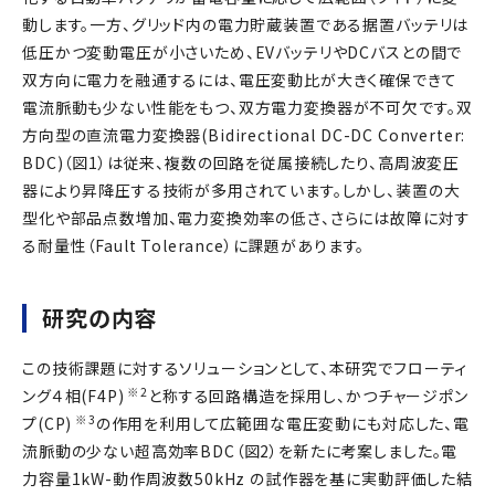
動します。一方、グリッド内の電力貯蔵装置である据置バッテリは
低圧かつ変動電圧が小さいため、EVバッテリやDCバスとの間で
双方向に電力を融通するには、電圧変動比が大きく確保できて
電流脈動も少ない性能をもつ、双方電力変換器が不可欠です。双
方向型の直流電力変換器(Bidirectional DC-DC Converter:
BDC)（図1）は従来、複数の回路を従属接続したり、高周波変圧
器により昇降圧する技術が多用されています。しかし、装置の大
型化や部品点数増加、電力変換効率の低さ、さらには故障に対す
る耐量性（Fault Tolerance）に課題があります。
研究の内容
この技術課題に対するソリューションとして、本研究でフローティ
※2
ング４相(F4P)
と称する回路構造を採用し、かつチャージポン
※3
プ(CP)
の作用を利用して広範囲な電圧変動にも対応した、電
流脈動の少ない超高効率BDC（図2）を新たに考案しました。電
力容量1kW-動作周波数50kHz の試作器を基に実動評価した結