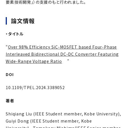
要素技術開発」）の支援のもと行われました。
論文情報
・タイトル
“
Over 98% Efficiency SiC-MOSFET based Four-Phase
Interleaved Bidirectional DC-DC Converter Featuring
Wide-Range Voltage Ratio
”
DOI
10.1109/TPEL.2024.3389052
著者
Shiqiang Liu (IEEE Student member, Kobe University),
Guiyi Dong (IEEE Student member, Kobe