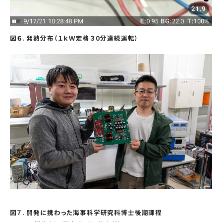
図６. 発熱分布（１ｋＷ定格３０分連続運転）
図７. 開発に携わった海事科学研究科博士後期課程