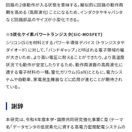
回路の２値動作が入る状態を意味する。擬似的に回路の動作周
期を高める（高周波化）ことになるため、インダクタやキャパシタ
など回路部品のサイズが小型化できる。
※5炭化ケイ素パワートランジスタ(SiC-MOSFET)
シリコン(Si)を材料とするパワー半導体デバイス（トランジスタや
ダイオード）に対して、「バンドギャップ」と呼ばれる電子領域の幅
が大きいため、より高い電圧に耐えることができたり、より高温度
状況でも動作が安定したりするため、動作周波数の高周波化に
適する電子材料の一種。窒化ガリウム(GaN)とともに、電力シス
テムや自動車、家電民生機器などに応用が進むことが期待され
ている。
謝辞
本研究は、令和4年度本学・国際共同研究強化事業Ｃ型（テーマ
名「データセンタの低炭素化に資する高電力密度配電システムの