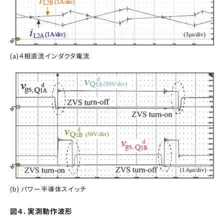
(a)４相直流インダクタ電流
(b) パワー半導体スイッチ
図４. 実測動作波形