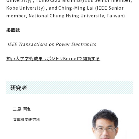
University) , Tomokazu Mishima(IEEE Senior member,
Kobe University) , and Ching-Ming Lai (IEEE Senior
member, National Chung Hsing University, Taiwan)
掲載誌
IEEE Transactions on Power Electronics
神戸大学学術成果リポジトリKernelで閲覧する
研究者
三島 智和
海事科学研究科