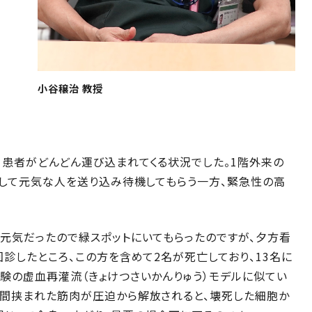
小谷穣治 教授
、患者がどんどん運び込まれてくる状況でした。1階外来の
として元気な人を送り込み待機してもらう一方、緊急性の高
元気だったので緑スポットにいてもらったのですが、夕方看
診したところ、この方を含めて2名が死亡しており、13名に
験の虚血再灌流（きょけつさいかんりゅう）モデルに似てい
時間挟まれた筋肉が圧迫から解放されると、壊死した細胞か