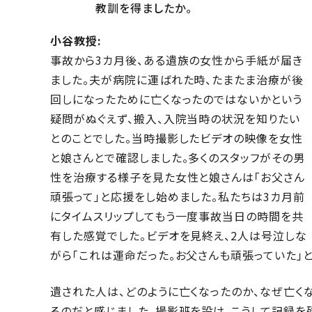
教訓を得ましたか。
小谷教授:
事故から3カ月後、ある遺族の女性から手紙が届き
ました。夫が病院に運ばれた時、たまたま治療が後
回しになったために亡くなったのではないかという
疑問がぬぐえず、搬入、入院当時の状況を知りたい
とのことでした。当時撮影したビデオの映像を女性
と娘さんとで確認しました。多くのスタッフがその男
性を治療する様子を見た女性と娘さんは「お父さん
頑張って」と応援をし始めました。私たちは3カ月前
にタイムスリップしてもう一度事故当日の時間を共
有した感覚でした。ビデオを見終え、2人は号泣しな
がら「これは運命だった。お父さんも頑張っていた」
遺された人は、どのように亡くなったのか、なぜ亡
るのだと感じました。撮影班を設け、こうして記録を