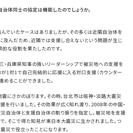
自治体同士の協定は機能したのでしょうか。
んでいたケースはありましたが、その多くは近隣自治体を
に及んだため、近隣では支援し合えないという問題が生じ
果的な役割を果たしたのです。
三・兵庫県知事の強いリーダーシップで被災地への支援を
体が1対1で自己完結的に応援に入る対口支援（カウンター
進めることができました。
地震にさかのぼります。その時、台北市は阪神・淡路大震災
を行いました。その効果が広く知れ渡り、2008年の中国・
災自治体と支援自治体の割り振りを指定し，被災地を支援
ので、そこで得た知見が東日本大震災に生かされました。つ
震災で役立ったことになります。