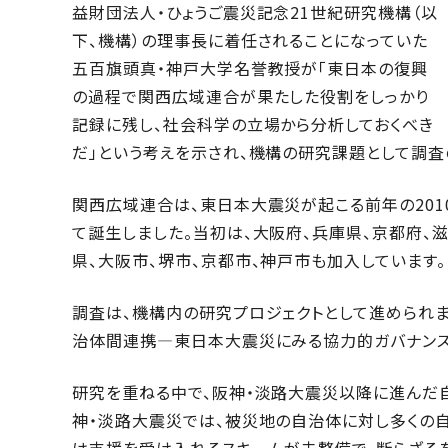
益財団法人・ひょうご震災記念21世紀研究機構（以
下、機構）の理事長に着任されることになっていた
五百旗頭真・神戸大学名誉教授が「東日本の復興
の過程で関西広域連合が果たした役割をしっかり
記録に残し、社会科学の立場から分析しておくべき
だ」という考えを示され、機構の研究課題として調査
関西広域連合は、東日本大震災が起こる前年の20
て誕生しました。当初は、大阪府、兵庫県、京都府、
県、大阪市、堺市、京都市、神戸市も加入しています。
調査は、機構内の研究プロジェクトとして進められま
治体間連携―東日本大震災にみる協力的ガバナンス
研究を重ねる中で、阪神・淡路大震災以降に進んだ
神・淡路大震災では、被災地の自治体に対し多くの
は支援を受け入れるスキームが未整備で、断らざる