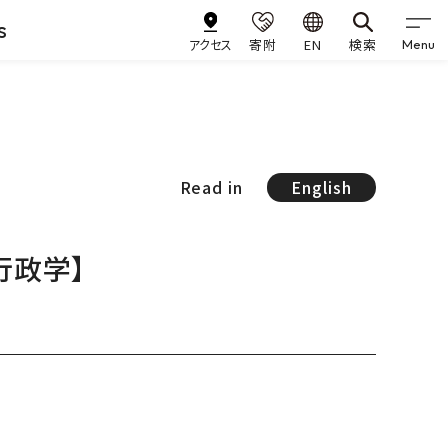
s
アクセス
寄附
EN
検索
Menu
Read in
English
行政学】