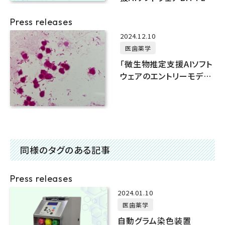
Urine」をカーブジェンと
開発
Press releases
2024.12.10
医歯薬学
「微生物推定支援AIソフト
ウェアのエントリーモデル
BiTTE® lite」をカーブジ
ェンと開発
同様のタグのある記事
Press releases
2024.01.10
医歯薬学
自動グラム染色装置