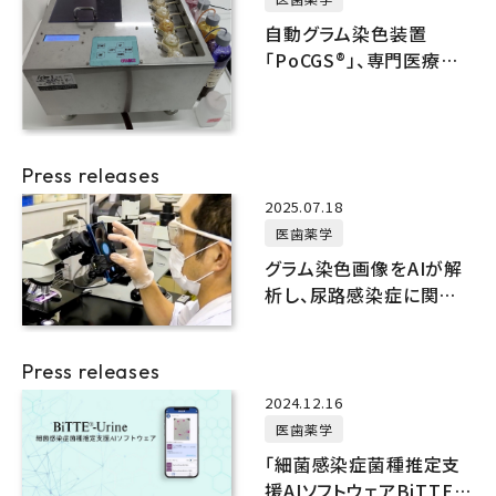
自動グラム染色装置
「PoCGS®」、専門医療職
と同等の精度で染色可能
であることを実証
Press releases
2025.07.18
医歯薬学
グラム染色画像をAIが解
析し、尿路感染症に関連
する原因菌を専門医療職
と同等の精度で識別
Press releases
2024.12.16
医歯薬学
「細菌感染症菌種推定支
援AIソフトウェアBiTTE®-