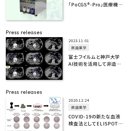
「PoCGS®️-Pro」医療機器
届出受理
Press releases
2023.11.01
医歯薬学
富士フイルムと神戸大学
AI技術を活用して非造影
CT画像から膵臓がんの検
出を支援する技術を開発
Press releases
2020.12.24
医歯薬学
COVID-19の新たな血液
検査法としてELISPOT法
の臨床評価を実施