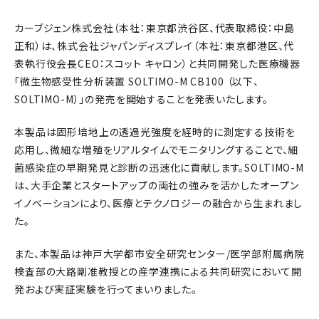
カーブジェン株式会社（本社：東京都渋谷区、代表取締役：中島
正和）は、株式会社ジャパンディスプレイ（本社：東京都港区、代
表執行役会長CEO：スコット キャロン）と共同開発した医療機器
「微生物感受性分析装置 SOLTIMO-M CB100 （以下、
SOLTIMO-M）」の発売を開始することを発表いたします。
本製品は固形培地上の透過光強度を経時的に測定する技術を
応用し、微細な増殖をリアルタイムでモニタリングすることで、細
菌感染症の早期発見と診断の迅速化に貢献します。SOLTIMO-M
は、大手企業とスタートアップの両社の強みを活かしたオープン
イノベーションにより、医療とテクノロジーの融合から生まれまし
た。
また、本製品は神戸大学都市安全研究センター/医学部附属病院
検査部の大路剛准教授との産学連携による共同研究において開
発および実証実験を行ってまいりました。