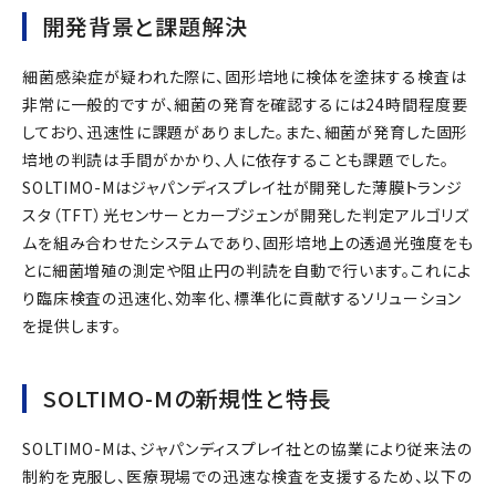
開発背景と課題解決
細菌感染症が疑われた際に、固形培地に検体を塗抹する検査は
非常に一般的ですが、細菌の発育を確認するには24時間程度要
しており、迅速性に課題がありました。また、細菌が発育した固形
培地の判読は手間がかかり、人に依存することも課題でした。
SOLTIMO-Mはジャパンディスプレイ社が開発した薄膜トランジ
スタ（TFT）光センサーとカーブジェンが開発した判定アルゴリズ
ムを組み合わせたシステムであり、固形培地上の透過光強度をも
とに細菌増殖の測定や阻止円の判読を自動で行います。これによ
り臨床検査の迅速化、効率化、標準化に貢献するソリューション
を提供します。
SOLTIMO-Mの新規性と特長
SOLTIMO-Mは、ジャパンディスプレイ社との協業により従来法の
制約を克服し、医療現場での迅速な検査を支援するため、以下の