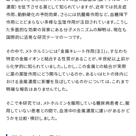
濃度）を低下させる薬として知られていますが、近年では抗炎症
作用、動脈硬化の予防効果、さらには抗腫瘍作用など、血糖降下
作用にとどまらない多様な生理作用が注目されています。こうし
た多面的な効果の背景にある分子メカニズムの解明は、現在も
国際的に活発な研究テーマの一つです。
その中で、メトホルミンには「金属キレート作用(注1)」、すなわち
特定の金属イオンと結合する性質があることが、半世紀以上前か
ら化学的に知られていました。しかし、この金属との結合が実際
に薬の薬理作用にどう関与しているのか、あるいはヒトの体内に
おける金属濃度に影響を及ぼしているのかについては、これまで
明確な報告はありませんでした。
そこで本研究では、メトホルミンを服用している糖尿病患者と、服
用していない患者との間で、血液中の金属濃度に違いがあるかど
うかを比較・検討しました。