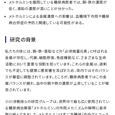
メトホルミンを服用している糖尿病患者では、銅・鉄の濃度が
低く、亜鉛の濃度が高いことが分かった。
メトホルミンによる金属濃度への影響は、血糖降下作用や糖尿
病合併症の予防と関連している可能性がある。
研究の背景
私たちの体には、銅・鉄・亜鉛などの「必須微量元素」と呼ばれる
金属が存在し、代謝、細胞修復、免疫機能など、さまざまな生命
活動において重要な役割を担っています。これらの金属は、過剰
でも不足しても健康に悪影響を及ぼすため、体内ではそのバラン
スが厳密に調整されています。ところが、糖尿病患者ではこの金
属バランスが崩れ、血中の銅や鉄の濃度が上昇していることが報
告されています。
小川渉教授らの研究グループは、世界中で最も広く使用されてい
る糖尿病治療薬「メトホルミン」の作用メカニズムの解明に長年
取り組んできました。メトホルミンは主に血糖値（血中グルコース