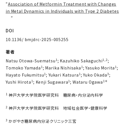
“
Association of Metformin Treatment with Changes
in Metal Dynamics in Individuals with Type 2 Diabetes
”
DOI
10.1136/ bmjdrc-2025-005255
著者
1
1,2
Natsu Otowa-Suematsu
; Kazuhiko Sakaguchi
;
1
1
1
Tomoko Yamada
; Marika Nishisaka
; Yasuko Morita
;
1
1
3
Hayato Fukumitsu
; Yukari Katsura
; Yuko Okada
;
1
1
1＊
Yushi Hirota
; Kenji Sugawara
; Wataru Ogawa
1
神戸大学大学院医学研究科 糖尿病・内分泌内科学
2
神戸大学大学院医学研究科 地域社会医学・健康科学
3
かがやき糖尿病内分泌クリニック三宮