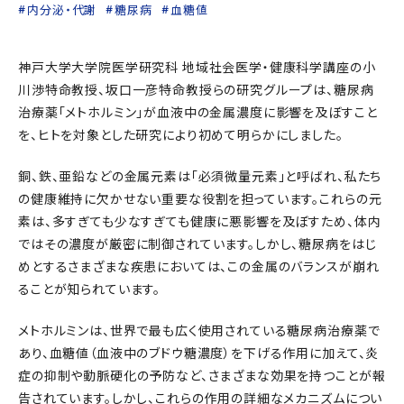
内分泌・代謝
糖尿病
血糖値
神戸大学大学院医学研究科 地域社会医学・健康科学講座の小
川渉特命教授、坂口一彦特命教授らの研究グループは、糖尿病
治療薬「メトホルミン」が血液中の金属濃度に影響を及ぼすこと
を、ヒトを対象とした研究により初めて明らかにしました。
銅、鉄、亜鉛などの金属元素は「必須微量元素」と呼ばれ、私たち
の健康維持に欠かせない重要な役割を担っています。これらの元
素は、多すぎても少なすぎても健康に悪影響を及ぼすため、体内
ではその濃度が厳密に制御されています。しかし、糖尿病をはじ
めとするさまざまな疾患においては、この金属のバランスが崩れ
ることが知られています。
メトホルミンは、世界で最も広く使用されている糖尿病治療薬で
あり、血糖値（血液中のブドウ糖濃度）を下げる作用に加えて、炎
症の抑制や動脈硬化の予防など、さまざまな効果を持つことが報
告されています。しかし、これらの作用の詳細なメカニズムについ