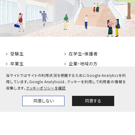
受験生
在学生・保護者
卒業生
企業・地域の方
教職員
当サイトではサイトの利用状況を把握するためにGoogle Analyticsを利
用しています。
Google Analyticsは、クッキーを利用して利用者の情報を
お問い合わせ
アクセス
収集します。
クッキーポリシーを確認
採用情報
公式SNS一覧
同意しない
同意する
Home
News
Events
Themes
キャンパスカレンダー
神戸大学検定