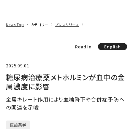
本文へ
アクセス
寄附
EN
検索
News Top
カテゴリー
プレスリリース
Read in
English
2025.09.01
糖尿病治療薬メトホルミンが血中の金
属濃度に影響
金属キレート作用により血糖降下や合併症予防へ
の関連を示唆
医歯薬学