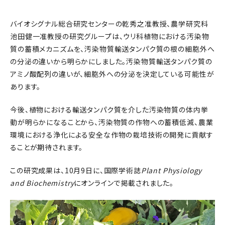
バイオシグナル総合研究センターの乾秀之准教授、農学研究科
池田健一准教授の研究グループは、ウリ科植物における汚染物
質の蓄積メカニズムを、汚染物質輸送タンパク質の根の細胞外へ
の分泌の違いから明らかにしました。汚染物質輸送タンパク質の
アミノ酸配列の違いが、細胞外への分泌を決定している可能性が
あります。
今後、植物における輸送タンパク質を介した汚染物質の体内挙
動が明らかになることから、汚染物質の作物への蓄積低減、農業
環境における浄化による安全な作物の栽培技術の開発に貢献す
ることが期待されます。
この研究成果は、10月9日に、国際学術誌
Plant Physiology
and Biochemistry
にオンラインで掲載されました。