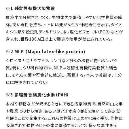
※1 残留性有機汚染物質
環境中で分解されにくく、生物体内で蓄積しやすい化学物質の総
称。高い毒性を持ち、ヒトには発がん性や神経毒性を示す。ダイオ
キシン類や殺虫剤ディルドリン、ポリ塩化ビフェニル（PCB）などが
含まれ、世界180ヵ国以上で製造や使用が禁止されている。
※2 MLP （Major latex-like protein)
シロイヌナズナやブドウ、リンゴなど多くの植物が持つタンパク
質。特に、ウリ科作物では、MLPは残留性有機汚染物質と結合
し、それらを葉や可食部に輸送し、蓄積する。本来の機能は、十分
には解明されていない。
※3 多環芳香族炭化水素（PAH）
木材や植物などが燃えるときにできる汚染物質で、自然の山火事
や農業でのわら焼き、あるいはバイオ炭（植物を焼いてできる炭）
を使うことで発生する。これらの物質は土の中に長く残り、作物に
吸収されて動物やヒトの体に蓄積することで、様々な毒性を示