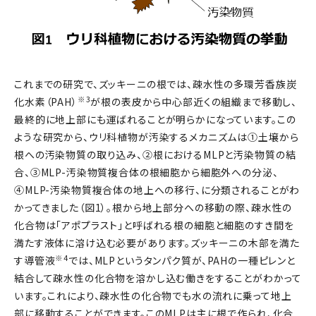
これまでの研究で、ズッキーニの根では、疎水性の多環芳香族炭
※3
化水素（PAH）
が根の表皮から中心部近くの組織まで移動し、
最終的に地上部にも運ばれることが明らかになっています。この
ような研究から、ウリ科植物が汚染するメカニズムは①土壌から
根への汚染物質の取り込み、②根におけるMLPと汚染物質の結
合、③MLP-汚染物質複合体の根細胞から細胞外への分泌、
④MLP-汚染物質複合体の地上への移行、に分類されることがわ
かってきました（図1）。根から地上部分への移動の際、疎水性の
化合物は「アポプラスト」と呼ばれる根の細胞と細胞のすき間を
満たす液体に溶け込む必要があります。ズッキーニの木部を満た
※4
す導管液
では、MLPというタンパク質が、PAHの一種ピレンと
結合して疎水性の化合物を溶かし込む働きをすることがわかって
います。これにより、疎水性の化合物でも水の流れに乗って地上
部に移動することができます。このMLPは主に根で作られ、化合