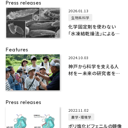
Press releases
2026.01.13
生物系科学
化学固定剤を使わない
「水凍結乾燥法」による生
物試料のSEM観察に成功
Features
2024.10.03
神戸から科学を支える人
材をー未来の研究者を育
てるー
Press releases
2022.11.02
農学・環境学
ポリ塩化ビフェニルの鏡像