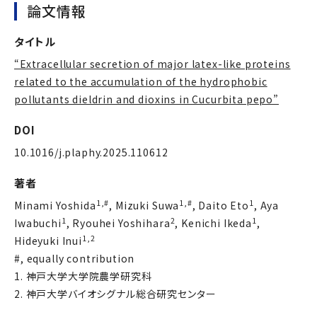
論文情報
タイトル
“Extracellular secretion of major latex-like proteins
related to the accumulation of the hydrophobic
pollutants dieldrin and dioxins in Cucurbita pepo”
DOI
10.1016/j.plaphy.2025.110612
著者
1,#
1,#
1
Minami Yoshida
, Mizuki Suwa
, Daito Eto
, Aya
1
2
1
Iwabuchi
, Ryouhei Yoshihara
, Kenichi Ikeda
,
1,2
Hideyuki Inui
#, equally contribution
1. 神戸大学大学院農学研究科
2. 神戸大学バイオシグナル総合研究センター