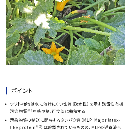
ポイント
ウリ科植物は水に溶けにくい性質（疎水性）を示す残留性有機
※1
汚染物質
を茎や葉、可食部に蓄積する。
汚染物質の輸送に関与するタンパク質（MLP：Major latex-
※2
like protein
）は確認されているものの、MLPの導管液へ