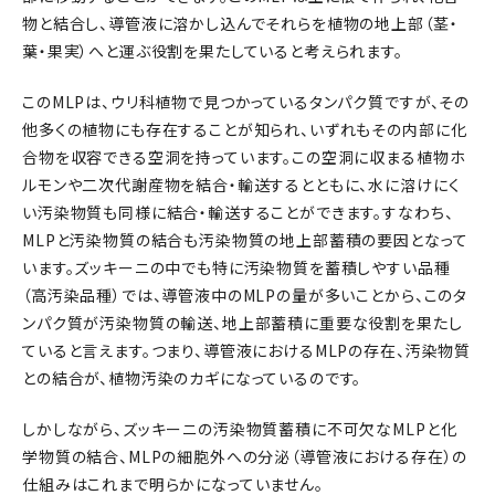
物と結合し、導管液に溶かし込んでそれらを植物の地上部（茎・
葉・果実）へと運ぶ役割を果たしていると考えられます。
このMLPは、ウリ科植物で見つかっているタンパク質ですが、その
他多くの植物にも存在することが知られ、いずれもその内部に化
合物を収容できる空洞を持っています。この空洞に収まる植物ホ
ルモンや二次代謝産物を結合・輸送するとともに、水に溶けにく
い汚染物質も同様に結合・輸送することができます。すなわち、
MLPと汚染物質の結合も汚染物質の地上部蓄積の要因となって
います。ズッキーニの中でも特に汚染物質を蓄積しやすい品種
（高汚染品種）では、導管液中のMLPの量が多いことから、このタ
ンパク質が汚染物質の輸送、地上部蓄積に重要な役割を果たし
ていると言えます。つまり、導管液におけるMLPの存在、汚染物質
との結合が、植物汚染のカギになっているのです。
しかしながら、ズッキーニの汚染物質蓄積に不可欠なMLPと化
学物質の結合、MLPの細胞外への分泌（導管液における存在）の
仕組みはこれまで明らかになっていません。