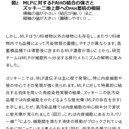
しかし、MLPはウリ科植物以外の植物にも存在し、またウリ科植
物内でも品種によって汚染物質の蓄積しやすさが異なります。高
蓄積品種では導管液に含まれるMLP濃度が高いことから、研究
チームはMLPが細胞外へ分泌する移行メカニズムの解明に進み
ました。
ズッキーニでは、MLP遺伝子は主に根で発現し、特に内皮細胞や
根の中心でその発現が強く見られます。MLPに対して特異的に結
合する抗体を用いた免疫染色実験の結果、ズッキーニの低汚染
品種では内皮細胞をかたどるような蛍光像（MLPの存在を示す）
を示しましたが、高汚染品種では内皮細胞の中心側半分で波状
に蛍光像が見られました（図3）。これは内皮細胞にあるカスパリ
※5
ー線
により、細胞間を満たす液体の移動がブロックされている
ために起こっていると考えられます（図4）。低汚染品種ではMLP