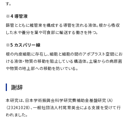
す。
※4 導管液
篩管とともに維管束を構成する導管を流れる液体。根から吸収
した水や養分を葉や可食部に輸送する働きを持つ。
※5 カスパリー線
根の内皮細胞に存在し、細胞と細胞の間のアポプラスト空間にお
ける液体・物質の移動を阻止している構造体。土壌からの病原菌
や物質の地上部への移動を防いでいる。
謝辞
本研究は、日本学術振興会科学研究費補助金基盤研究（A）
（23241028）、一般社団法人村尾育英会による支援を受けて行
われました。