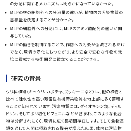
の分泌に関するメカニズムは明らかになっていなかった。
MLPの根の細胞外への分泌量の違いが、植物内の汚染物質の
蓄積量を決定することが分かった。
MLPの細胞外への分泌には、MLPのアミノ酸配列の違いが関
与していた。
MLPの働きを制御することで、作物への汚染が低減されるだけ
でなく、環境の浄化にもつながり、より安全で安心な作物の栽
培に貢献する技術開発に役立てることができる。
研究の背景
ウリ科植物（キュウリ、カボチャ、ズッキーニなど）は、他の植物と
比べて疎水性の高い残留性有機汚染物質を地上部に多く蓄積す
ることが知られています。汚染物質には、ダイオキシン類、ディル
ドリン、そしてポリ塩化ビフェニルなどが含まれ、このような化合
物は分解されにくく、環境に広く長期間存在します。そして食物連
鎖を通して人間に摂取される機会が増えた結果、体内に汚染物