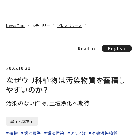
本文へ
アクセス
寄附
EN
検索
News Top
カテゴリー
プレスリリース
Read in
English
2025.10.30
なぜウリ科植物は汚染物質を蓄積し
やすいのか？
汚染のない作物、土壌浄化へ期待
農学・環境学
植物
環境農学
環境汚染
アミノ酸
有機汚染物質