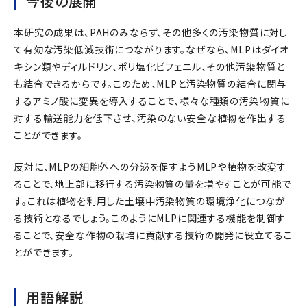
今後の展開
本研究の成果は、PAHのみならず、その他多くの汚染物質に対し
て有効な汚染低減技術につながります。なぜなら、MLPはダイオ
キシン類やディルドリン、ポリ塩化ビフェニル、その他汚染物質と
も結合できるからです。このため、MLPと汚染物質の結合に関与
するアミノ酸に変異を導入することで、様々な種類の汚染物質に
対する輸送能力を低下させ、汚染のない安全な植物を作出する
ことができます。
反対に、MLPの細胞外への分泌を促すようMLPや植物を改変す
ることで、地上部に移行する汚染物質の量を増やすことが可能で
す。これは植物を利用した土壌中汚染物質の環境浄化につなが
る技術となるでしょう。このようにMLPに関連する機能を制御す
ることで、安全な作物の栽培に貢献する技術の開発に役立てるこ
とができます。
用語解説