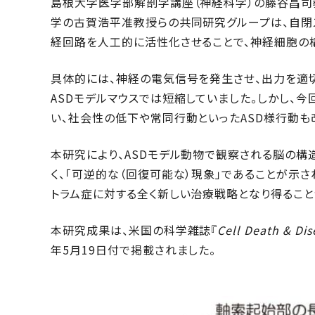
島根大学医学部解剖学講座（神経科学）の藤谷昌司
学の古賀浩平准教授らの共同研究グループは、自閉ス
経回路を人工的に活性化させることで、神経細胞の
具体的には、神経の電気信号を発生させ、出力を適切
ASDモデルマウスでは短縮していました。しかし、
い、社会性の低下や常同行動といったASD様行動も
本研究により、ASDモデル動物で観察される脳の構
く、「可逆的な（回復可能な）現象」であることが示
トラム症に対する全く新しい治療戦略となり得ること
本研究成果は、米国の科学雑誌『
Cell Death & Dis
年5月19日付で掲載されました。