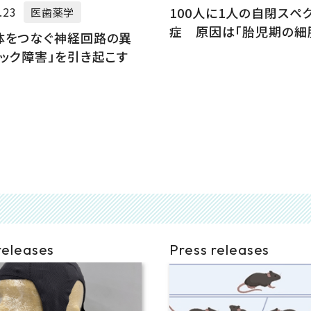
100人に1人の自閉スペ
.23
医歯薬学
症 原因は「胎児期の細
体をつなぐ神経回路の異
の乱れ」
チック障害」を引き起こす
releases
Press releases