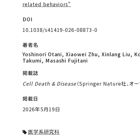
related behaviors"
DOI
10.1038/s41419-026-08873-0
著者名
Yoshinori Otani, Xiaowei Zhu, Xinlang Liu,
Takumi, Masashi Fujitani
掲載誌
Cell Death & Disease
（Springer Nature社、
掲載日
2026年5月19日
医学系研究科