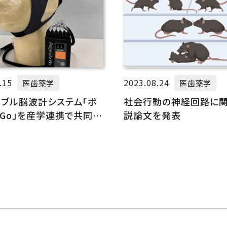
.15
2023.08.24
医歯薬学
医歯薬学
ラブル脳波計システム「ポ
社会行動の神経回路に関
トGo」を産学連携で共同開
説論文を発表
品化