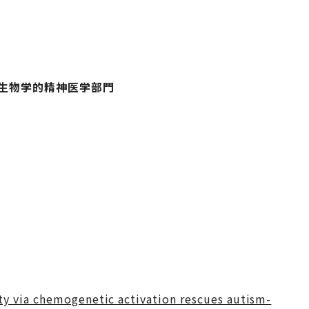
生物学的精神医学部門
ity via chemogenetic activation rescues autism-