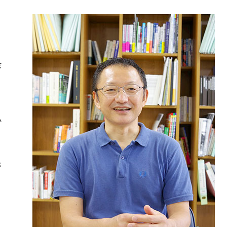
会
か
元