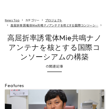
本文へ
アクセス
寄附
EN
検索
News Top
カテゴリー
プロジェクト
高屈折率誘電体Mie共鳴ナノアンテナを核とする国際コンソーシ…
高屈折率誘電体Mie共鳴ナノ
アンテナを核とする国際コ
ンソーシアムの構築
の関連記事
Features