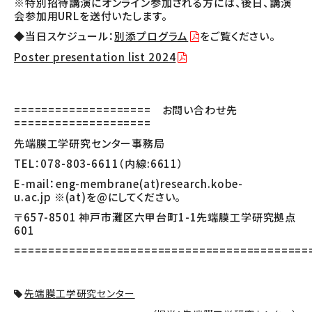
※特別招待講演にオンライン参加される方には、後日、講演
会参加用URLを送付いたします。
◆当日スケジュール：
別添プログラム
をご覧ください。
Poster presentation list 2024
==================== お問い合わせ先
====================
先端膜工学研究センター事務局
TEL：078-803-6611（内線:6611）
E-mail：eng-membrane(at)research.kobe-
u.ac.jp ※(at)を@にしてください。
〒657-8501 神戸市灘区六甲台町1-1先端膜工学研究拠点
601
===========================================
先端膜工学研究センター