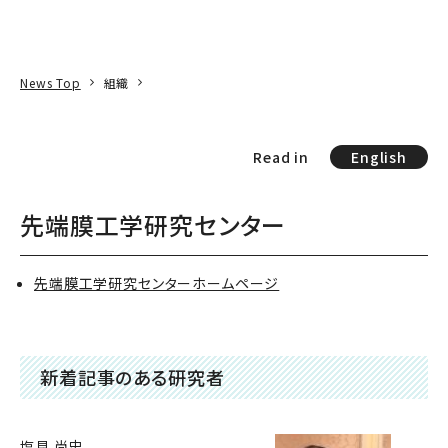
本文へ
アクセス
寄附
EN
検索
News Top
組織
Read in
English
先端膜工学研究センター
先端膜工学研究センターホームページ
新着記事のある研究者
塩見 尚史