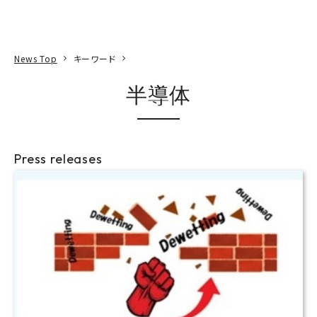
本文へ
アクセス
寄附
EN
検索
News Top
キーワード
半導体
Press releases