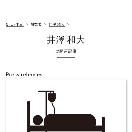
本文へ
アクセス
寄附
EN
検索
News Top
研究者
井澤 和大
井澤 和大
の関連記事
Press releases